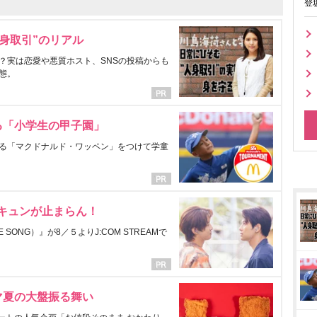
登
身取引”のリアル
？実は恋愛や悪質ホスト、SNSの投稿からも
態。
る「小学生の甲子園」
る「マクドナルド・ワッペン」をつけて学童
にキュンが止まらん！
ONG）』が8／５よりJ:COM STREAMで
マ夏の大盤振る舞い