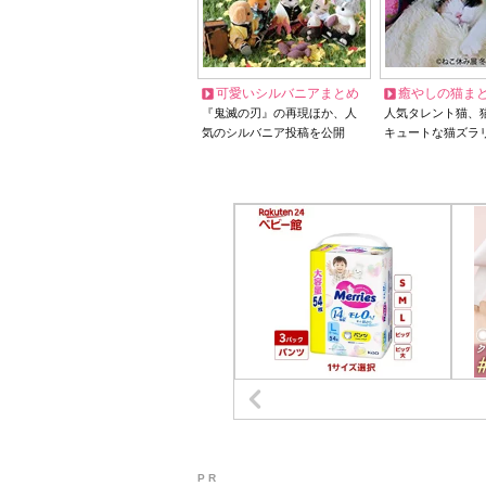
可愛いシルバニアまとめ
癒やしの猫ま
『鬼滅の刃』の再現ほか、人
人気タレント猫、
気のシルバニア投稿を公開
キュートな猫ズラ
P R