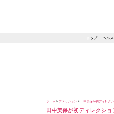
トップ
ヘルス
メイク・コスメ・スキ
ホーム
>
ファッション
>
田中美保が初ディレクショ
田中美保が初ディレクション