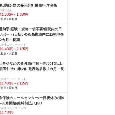
鋼環境分野の受託分析業務/化学分析
DB株式会社
1,800円～1,950円
社員 / 愛知県
護助手/経験・資格一切不要/病院内の日
サポート/日払いOK/高槻市内に勤務地多
 2カ月～長期
式会社ニッソーネット
1,400円～2,125円
社員 / 大阪府
仕事少なめの介護職/年齢不問/50代以上
活躍中/犬山市内に勤務地多数 2カ月～長
式会社ニッソーネット
1,400円～2,125円
社員 / 愛知県
命保険のコールセンター/土日祝休み/週4
～/8月開始/給料前払いあり
式会社ベルシステム24
1,450円