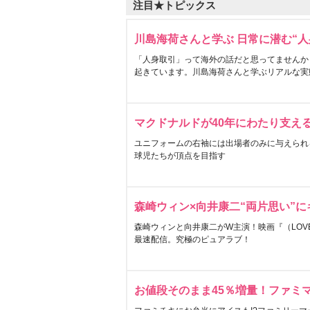
注目★トピックス
川島海荷さんと学ぶ 日常に潜む“人
「人身取引」って海外の話だと思ってませんか
起きています。川島海荷さんと学ぶリアルな実
マクドナルドが40年にわたり支え
ユニフォームの右袖には出場者のみに与えられ
球児たちが頂点を目指す
森崎ウィン×向井康二“両片思い”
森崎ウィンと向井康二がW主演！映画『（LOVE S
最速配信。究極のピュアラブ！
お値段そのまま45％増量！ファミ