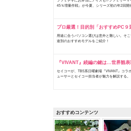
ファミチキにお弁当にアイスも!?ファミリーマ
45％増量作戦」が今夏、シリーズ初の年2回開
プロ厳選！目的別「おすすめPC９
用途に合うパソコン選びは意外と難しい。そこ
途別のおすすめモデルをご紹介！
『VIVANT』続編の鍵は…世界観
セイコーが、TBS系日曜劇場『VIVANT』コ
ューサーとセイコー担当者が魅力を解説する。
おすすめコンテンツ