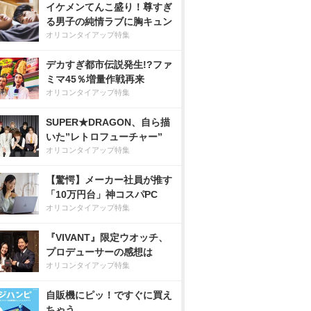
イケメンてんこ盛り！尊すぎ
る男子の純情ラブに胸キュン
オリコンタイアップ特集
デカすぎ都市伝説発生!?ファ
ミマ45％増量作戦再来
オリコンタイアップ特集
SUPER★DRAGON、自ら描
いた”レトロフューチャー”
オリコンタイアップ特集
【驚愕】メーカー社員が推す
「10万円台」神コスパPC
オリコンタイアップ特集
『VIVANT』限定ウオッチ、
プロデューサーの感想は
オリコンタイアップ特集
自販機にピッ！ですぐに買え
ちゃう