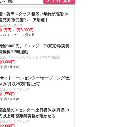
人特集
さらに見る
備・誘導スタッフ/幅広い年齢が活躍中/
遇充実/寮完備/シニア活躍中
式会社ワンプラス
給1万円～1万3,900円
バイト・パート / 愛知県
時給3000円」ITエンジニア/寮完備/実質
費無料/17時退勤
式会社ジャパンクリエイト北日本事業統括部
3,000円
社員 / 北海道
Cサイトコールセンター/オープニング/土
休み/月収25万円以上可
式会社ベルシステム24
1,550円
社員 / 東京都
薬企業のDIセンター/土日祝休み/月収39
円以上可/薬剤師資格が活かせる
式会社ベルシステム24
2,600円