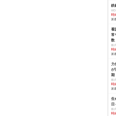
鉄
W
時給
派遣
看
常
数
株
時給
派遣
力
が
期
株
時給
派遣
生
日
株
時給