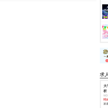
求
大
析
W
時給
派遣