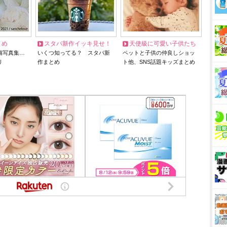
とめ
スタバ新作イッキ見せ！
天使級に可愛い子供たち
猫写真集…
いくつ知ってる？ スタバ新
ペットと子供の仲良しショッ
リ
作まとめ
ト他、SNS話題キッズまとめ