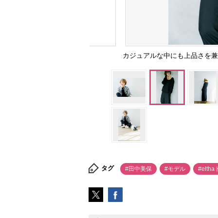
カジュアルな中にも上品さを兼ね
タグ
#田中美保
#モデル
#elth