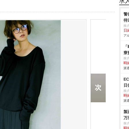
求
警
待
株
日
アル
「
寮
株
時給
派遣
E
日
株
時給
派遣
製
万
株
時給