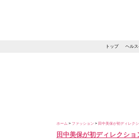
トップ
ヘルス
メイク・コスメ・スキ
ホーム
>
ファッション
>
田中美保が初ディレクショ
田中美保が初ディレクション