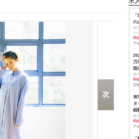
求
「
の
株
ム
時給
アル
2
万
部
株
時給
正社
有
タ
経
株
時給
アル
「