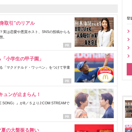
登
身取引”のリアル
？実は恋愛や悪質ホスト、SNSの投稿からも
態。
る「小学生の甲子園」
る「マクドナルド・ワッペン」をつけて学童
にキュンが止まらん！
ONG）』が8／５よりJ:COM STREAMで
マ夏の大盤振る舞い