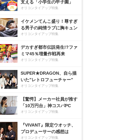
支える「小学生の甲子園」
オリコンタイアップ特集
イケメンてんこ盛り！尊すぎ
る男子の純情ラブに胸キュン
オリコンタイアップ特集
デカすぎ都市伝説発生!?ファ
ミマ45％増量作戦再来
オリコンタイアップ特集
SUPER★DRAGON、自ら描
いた”レトロフューチャー”
オリコンタイアップ特集
【驚愕】メーカー社員が推す
「10万円台」神コスパPC
オリコンタイアップ特集
『VIVANT』限定ウオッチ、
プロデューサーの感想は
オリコンタイアップ特集