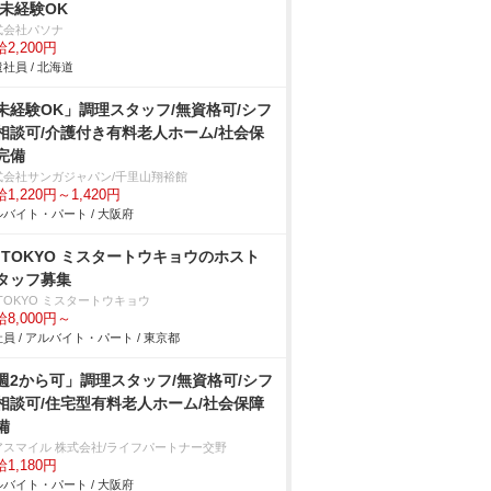
/未経験OK
式会社パソナ
2,200円
社員 / 北海道
未経験OK」調理スタッフ/無資格可/シフ
相談可/介護付き有料老人ホーム/社会保
完備
式会社サンガジャパン/千里山翔裕館
1,220円～1,420円
バイト・パート / 大阪府
r.TOKYO ミスタートウキョウのホスト
タッフ募集
.TOKYO ミスタートウキョウ
8,000円～
員 / アルバイト・パート / 東京都
週2から可」調理スタッフ/無資格可/シフ
相談可/住宅型有料老人ホーム/社会保障
備
アスマイル 株式会社/ライフパートナー交野
1,180円
バイト・パート / 大阪府