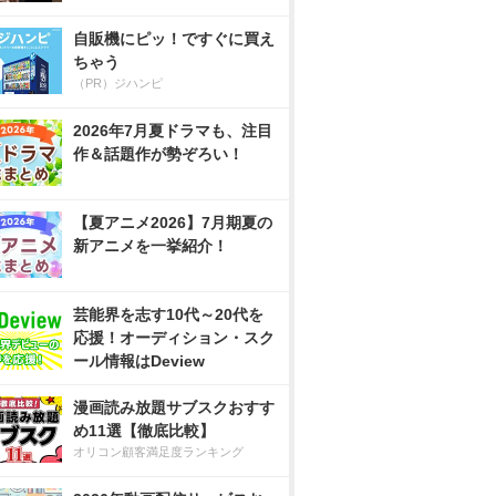
自販機にピッ！ですぐに買え
ちゃう
（PR）ジハンピ
2026年7月夏ドラマも、注目
作＆話題作が勢ぞろい！
【夏アニメ2026】7月期夏の
新アニメを一挙紹介！
芸能界を志す10代～20代を
応援！オーディション・スク
ール情報はDeview
漫画読み放題サブスクおすす
め11選【徹底比較】
オリコン顧客満足度ランキング