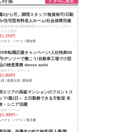
人特集
さらに見る
週2から可」調理スタッフ/無資格可/日勤
み/住宅型有料老人ホーム/社会保障完備
式会社S301/住宅型有料老人ホーム ナーシングホー
かりん小牧市
1,155円
バイト・パート / 愛知県
025年転職応援キャンペーン!入社特典58
円/デンソーで働こう!自動車工場で小型
品の検査業務 denso aichi
式会社テクノスマイル
1,800円
員 / 派遣社員 / 愛知県
明エリアの⾼級マンションのフロントス
ッフ/週2日～ 土日勤務できる方歓迎 未
験・シニア活躍
式会社ベアーズ
1,300円～
バイト・パート / 東京都
寮完備」半導体の組立検査/即入寮/製