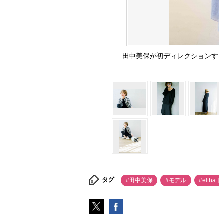
田中美保が初ディレクションする洋服
タグ
#田中美保
#モデル
#elth