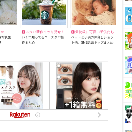
とめ
スタバ新作イッキ見せ！
天使級に可愛い子供たち
猫写真集…
いくつ知ってる？ スタバ新
ペットと子供の仲良しショッ
リ
作まとめ
ト他、SNS話題キッズまとめ