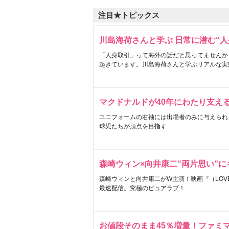
注目★トピックス
川島海荷さんと学ぶ 日常に潜む“人
「人身取引」って海外の話だと思ってませんか
起きています。川島海荷さんと学ぶリアルな実
マクドナルドが40年にわたり支え
ユニフォームの右袖には出場者のみに与えられ
球児たちが頂点を目指す
森崎ウィン×向井康二“両片思い”
森崎ウィンと向井康二がW主演！映画『（LOVE S
最速配信。究極のピュアラブ！
お値段そのまま45％増量！ファミ