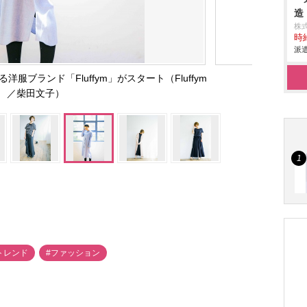
造
株
時給
派遣
ブランド「Fluffym」がスタート（Fluffym
／柴田文子）
aトレンド
#ファッション