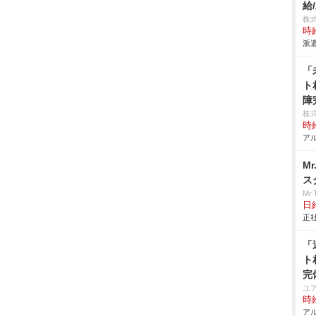
給
株
時給
派遣
「
ト
障
株
時給
アル
M
ス
Mr
日給
正社
「
ト
完
ユ
時給
アル