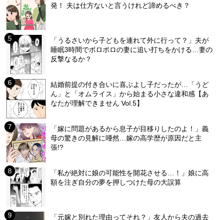
発！ 夫は仕方ないと言うけれど諦めるべき？
「うるさいから子どもを連れて外に行って？」夫が
睡眠3時間でボロボロの妻に追い打ちをかける…妻の
反撃なるか？
結婚前提の付き合いに喜ぶよし子だったが…「うど
ん」と「オムライス」から始まる小さな違和感【あ
なたが理解できません Vol.5】
「嫁に問題があるから息子が目移りしたのよ！」義
母の驚きの見解に唖然…嫁の高学歴が原因だと主
張!?
「私が絶対に娘の可能性を開花させる…！」娘に高
額を注ぎ自分の夢を押しつけた母の大誤算
「元嫁と別れた理由ってそれ？」友人から夫の過去