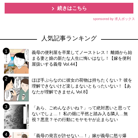
続きはこちら
sponsored by 求人ボックス
人気記事ランキング
義母の便利屋を卒業してノーストレス！ 離婚から始
まる妻と娘の新たな人生に悔いはなし！【嫁を便利
屋扱いする義母 Vol.44】
ほぼ手ぶらなのに彼女の荷物は持ちたくない？ 彼を
理解できないけど楽しまないともったいない！【あ
なたが理解できません Vol.8】
「あら、ごめんなさいね？」って絶対悪いと思って
ないでしょ…！ 私の畑に平然と踏み入る隣人…無
視？悪意？その行動にモヤモヤが止まらない
「義母の発言が許せない…！」嫁が義母に怒り爆