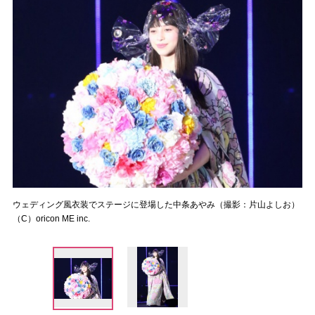
ウェディング風衣装でステージに登場した中条あやみ（撮影：片山よしお）
（C）oricon ME inc.