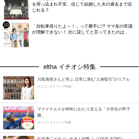
を突っ込まれ不安…信じて結婚した夫の過去まで信
じれる？
「自転車借りたよ～！」って勝手に!? ママ友の常識
が理解できない！ 次に貸してと言ってきたのは…
eltha イチオシ特集
川島海荷さんと学ぶ 日常に潜む“人身取引”のリアル
オリコンタイアップ特集
マクドナルドが40年にわたり支える「小学生の甲子
園」
オリコンタイアップ特集
向井康二イケメンすぎ！純愛『（LOVE SONG）』