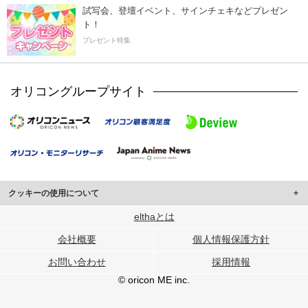
試写会、登壇イベント、サインチェキなどプレゼン
ト！
プレゼント特集
オリコングループサイト
クッキーの使用について
このサイトでは Cookie を使用して、ユーザーに合わせたコンテンツや広告の
elthaとは
表示、ソーシャル メディア機能の提供、広告の表示回数やクリック数の測定を
会社概要
個人情報保護方針
行っています。
また、ユーザーによるサイトの利用状況についても情報を収集し、ソーシャル
お問い合わせ
採用情報
メディアや広告配信、データ解析の各パートナーに提供しています。
各パートナーは、この情報とユーザーが各パートナーに提供した他の情報や、
© oricon ME inc.
ユーザーが各パートナーのサービスを使用したときに収集した他の情報を組み
合わせて使用することがあります。