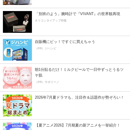
「別班のよう」腕時計で『VIVANT』の世界観再現
オリコンタイアップ特集
自販機にピッ！ですぐに買えちゃう
（PR）ジハンピ
朝1分貼るだけ！ミルクピールで一日中ずっとうるツ
ヤ肌
（PR）サボリーノ
2026年7月夏ドラマも、注目作＆話題作が勢ぞろい！
【夏アニメ2026】7月期夏の新アニメを一挙紹介！