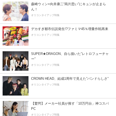
森崎ウィン×向井康二“両片思い”にキュンが止まら
ん！
オリコンタイアップ特集
デカすぎ都市伝説発生!?ファミマ45％増量作戦再来
オリコンタイアップ特集
SUPER★DRAGON、自ら描いた”レトロフューチャ
ー”
オリコンタイアップ特集
CROWN HEAD、結成1周年で見えた”バンドらしさ”
オリコンタイアップ特集
【驚愕】メーカー社員が推す「10万円台」神コスパ
PC
オリコンタイアップ特集