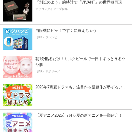
「別班のよう」腕時計で『VIVANT』の世界観再現
オリコンタイアップ特集
自販機にピッ！ですぐに買えちゃう
（PR）ジハンピ
朝1分貼るだけ！ミルクピールで一日中ずっとうるツ
ヤ肌
（PR）サボリーノ
2026年7月夏ドラマも、注目作＆話題作が勢ぞろい！
【夏アニメ2026】7月期夏の新アニメを一挙紹介！