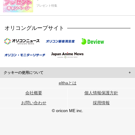
プレゼント特集
オリコングループサイト
クッキーの使用について
このサイトでは Cookie を使用して、ユーザーに合わせたコンテンツや広告の
elthaとは
表示、ソーシャル メディア機能の提供、広告の表示回数やクリック数の測定を
会社概要
個人情報保護方針
行っています。
また、ユーザーによるサイトの利用状況についても情報を収集し、ソーシャル
お問い合わせ
採用情報
メディアや広告配信、データ解析の各パートナーに提供しています。
各パートナーは、この情報とユーザーが各パートナーに提供した他の情報や、
© oricon ME inc.
ユーザーが各パートナーのサービスを使用したときに収集した他の情報を組み
合わせて使用することがあります。