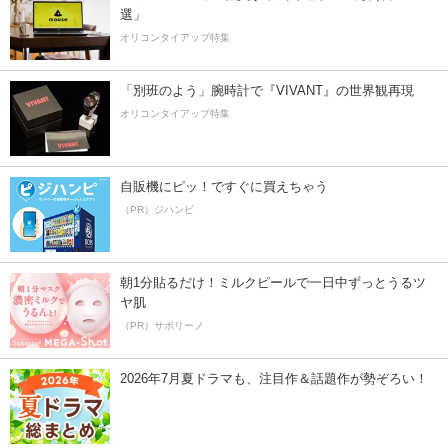
選」
オリコンタイアップ特集
「別班のよう」腕時計で『VIVANT』の世界観再現
オリコンタイアップ特集
自販機にピッ！ですぐに買えちゃう
（PR）ジハンピ
朝1分貼るだけ！ミルクピールで一日中ずっとうるツ
ヤ肌
（PR）サボリーノ
2026年7月夏ドラマも、注目作＆話題作が勢ぞろい！