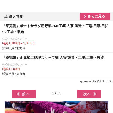
さらに見る
求人特集
「寮完備」ポテトサラダ用野菜の加工/即入寮/製造・工場/日勤/日払
い/工場・製造
株式会社京栄センター
時給1,100円～1,375円
派遣社員 / 北海道
「寮完備」金属加工処理スタッフ/即入寮/製造・工場/工場・製造
株式会社京栄センター
時給1,500円
派遣社員 / 東京都
sponsored by 求人ボックス
1 / 11
前へ
次へ