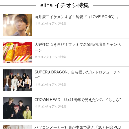
eltha イチオシ特集
向井康二イケメンすぎ！純愛『（LOVE SONG）』
オリコンタイアップ特集
大好評につき再び！ファミマ名物45％増量キャンペ
ーン
オリコンタイアップ特集
SUPER★DRAGON、自ら描いた”レトロフューチャ
ー”
オリコンタイアップ特集
CROWN HEAD、結成1周年で見えた”バンドらしさ”
オリコンタイアップ特集
パソコンメーカー社員が本気で選ぶ「10万円台PC3