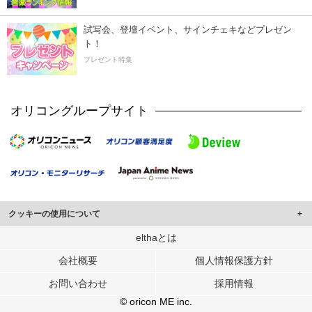
試写会、登壇イベント、サインチェキなどプレゼン
ト！
プレゼント特集
オリコングループサイト
クッキーの使用について
このサイトでは Cookie を使用して、ユーザーに合わせたコンテンツや広告の
elthaとは
表示、ソーシャル メディア機能の提供、広告の表示回数やクリック数の測定を
会社概要
個人情報保護方針
行っています。
また、ユーザーによるサイトの利用状況についても情報を収集し、ソーシャル
お問い合わせ
採用情報
メディアや広告配信、データ解析の各パートナーに提供しています。
各パートナーは、この情報とユーザーが各パートナーに提供した他の情報や、
© oricon ME inc.
ユーザーが各パートナーのサービスを使用したときに収集した他の情報を組み