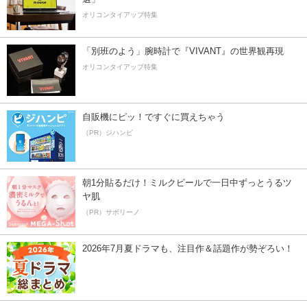
オリコンタイアップ特集
「別班のよう」腕時計で『VIVANT』の世界観再現
オリコンタイアップ特集
自販機にピッ！ですぐに買えちゃう
（PR）ジハンピ
朝1分貼るだけ！ミルクピールで一日中ずっとうるツ
ヤ肌
（PR）サボリーノ
2026年7月夏ドラマも、注目作＆話題作が勢ぞろい！