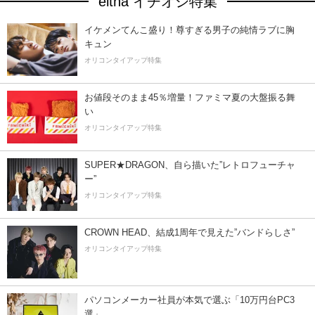
eltha イチオシ特集
イケメンてんこ盛り！尊すぎる男子の純情ラブに胸
キュン
オリコンタイアップ特集
お値段そのまま45％増量！ファミマ夏の大盤振る舞
い
オリコンタイアップ特集
SUPER★DRAGON、自ら描いた”レトロフューチャ
ー”
オリコンタイアップ特集
CROWN HEAD、結成1周年で見えた”バンドらしさ”
オリコンタイアップ特集
パソコンメーカー社員が本気で選ぶ「10万円台PC3
選」