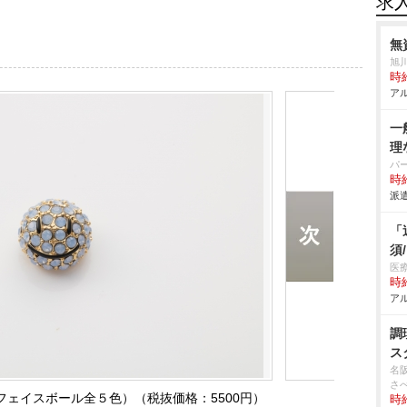
求
無
旭
時給
アル
一
理
パ
時給
派遣
「
須
医
時給
アル
調
ス
名
さ
ェイスボール全５色）（税抜価格：5500円）
時給