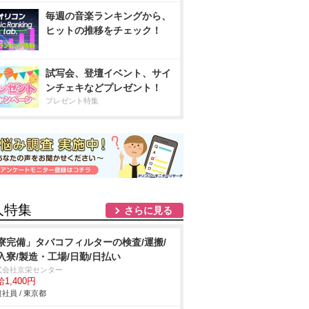
毎週の音楽ランキングから、
ヒットの推移をチェック！
試写会、登壇イベント、サイ
ンチェキなどプレゼント！
プレゼント特集
人特集
さらに見る
寮完備」タバコフィルターの検査/運搬/
入寮/製造・工場/日勤/日払い
式会社京栄センター
1,400円
社員 / 東京都