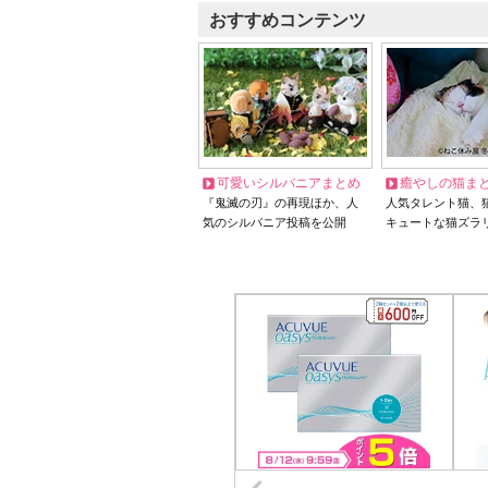
おすすめコンテンツ
可愛いシルバニアまとめ
癒やしの猫ま
『鬼滅の刃』の再現ほか、人
人気タレント猫、
気のシルバニア投稿を公開
キュートな猫ズラ