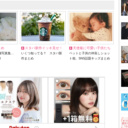
とめ
スタバ新作イッキ見せ！
天使級に可愛い子供たち
猫写真集…
いくつ知ってる？ スタバ新
ペットと子供の仲良しショッ
リ
作まとめ
ト他、SNS話題キッズまとめ