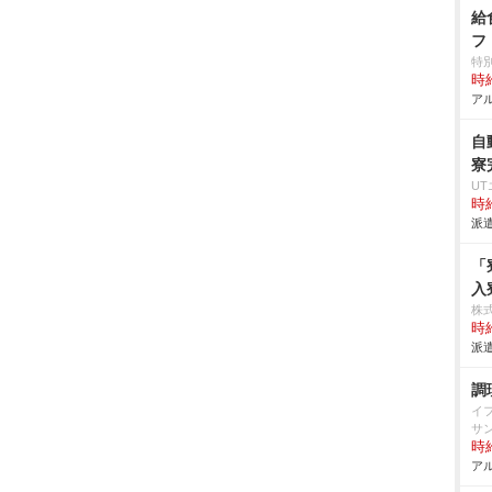
給
フ
特
時給
アル
自
寮
U
時給
派遣
「
入
株
時給
派遣
調
イ
サ
時給
アル