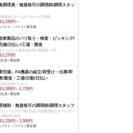
食調理員・無資格可の調理師/調理スタッ
別養護老人ホームケアホームズ両国
1,230円～
バイト・パート / 東京都
動車製品のバリ取り・検査・ピッキング/
完備/日払い/工場・製造
Tエージェント株式会社AGT東海第一CU
1,270円
社員 / 愛知県
寮完備」FA機器の組立/荷受け・出庫/即
寮/製造・工場/日勤/日払い
式会社京栄センター
1,380円～1,725円
社員 / 愛知県
理補助・無資格可の調理師/調理スタッフ
フスコヘルスケア株式会社 特別養護老人ホーム サン
ン赤坂内の厨房
1,226円～1,500円
バイト・パート / 東京都