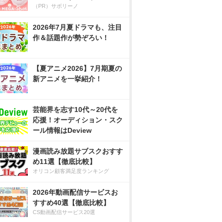
（PR）サボリーノ
2026年7月夏ドラマも、注目
作＆話題作が勢ぞろい！
【夏アニメ2026】7月期夏の
新アニメを一挙紹介！
芸能界を志す10代～20代を
応援！オーディション・スク
ール情報はDeview
漫画読み放題サブスクおすす
め11選【徹底比較】
オリコン顧客満足度ランキング
2026年動画配信サービスお
すすめ40選【徹底比較】
CS動画配信サービス20選