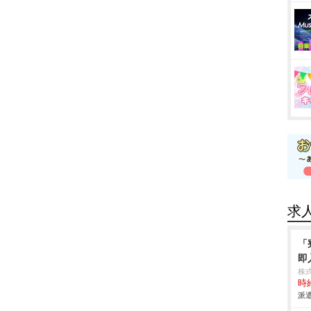
求
「
即
株
時給
派遣