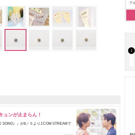
アル
にキュンが止まらん！
ONG）』が8／５よりJ:COM STREAMで
登