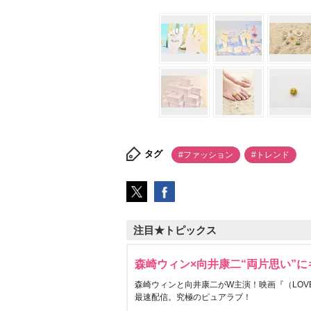
タグ
#ファッション
#トレンド
注目★トピックス
森崎ウィン×向井康二“両片思い”
森崎ウィンと向井康二がW主演！映画『（LOVE S
最速配信。究極のピュアラブ！