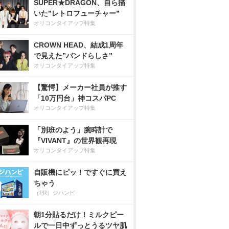
SUPER★DRAGON、自ら描
いた”レトロフューチャー”
オリコンタイアップ特集
CROWN HEAD、結成1周年
で見えた”バンドらしさ”
オリコンタイアップ特集
【驚愕】メーカー社員が推す
「10万円台」神コスパPC
オリコンタイアップ特集
「別班のよう」腕時計で
『VIVANT』の世界観再現
オリコンタイアップ特集
自販機にピッ！ですぐに買え
ちゃう
（PR）ジハンピ
朝1分貼るだけ！ミルクピー
ルで一日中ずっとうるツヤ肌