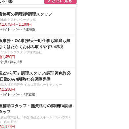
人特集
さらに見る
資格可の調理師/調理スタッフ
川永山ケアセンターそよ風
1,075円～1,100円
バイト・パート / 北海道
般事務・OA事務/天王町仕事も家庭も無
なくはたらくお休み取りやすい環境
ーソルテンプスタッフ株式会社
1,450円
社員 / 神奈川県
週2から可」調理スタッフ/調理師免許必
/日勤のみ/病院/社会保障完備
療法人社団明芳会 イムス葛飾ハートセンター
1,230円
バイト・パート / 東京都
理補助スタッフ・無資格可の調理師/調理
タッフ
阪食品株式会社 「特別養護老人ホームパルハウスく
べ」内の厨房
1,177円