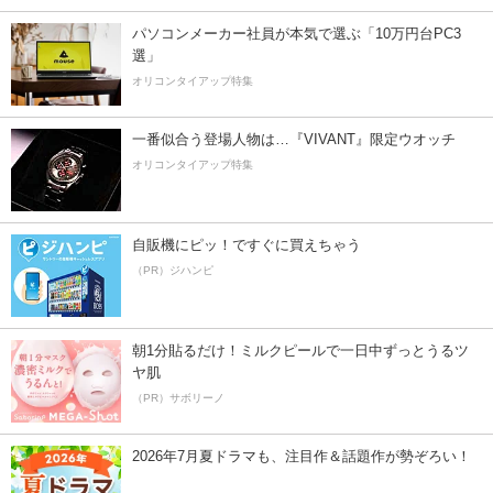
パソコンメーカー社員が本気で選ぶ「10万円台PC3
選」
オリコンタイアップ特集
一番似合う登場人物は…『VIVANT』限定ウオッチ
オリコンタイアップ特集
自販機にピッ！ですぐに買えちゃう
（PR）ジハンピ
朝1分貼るだけ！ミルクピールで一日中ずっとうるツ
ヤ肌
（PR）サボリーノ
2026年7月夏ドラマも、注目作＆話題作が勢ぞろい！