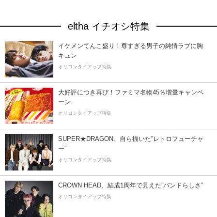
eltha イチオシ特集
イケメンてんこ盛り！尊すぎる男子の純情ラブに胸
キュン
オリコンタイアップ特集
大好評につき再び！ファミマ名物45％増量キャンペ
ーン
オリコンタイアップ特集
SUPER★DRAGON、自ら描いた”レトロフューチャ
ー”
オリコンタイアップ特集
CROWN HEAD、結成1周年で見えた”バンドらしさ”
オリコンタイアップ特集