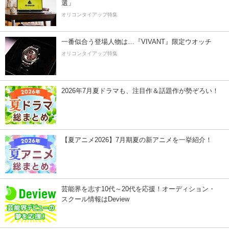
選」
オリコンタイアップ特集
一番似合う登場人物は…『VIVANT』限定ウオッチ
オリコンタイアップ特集
2026年7月夏ドラマも、注目作＆話題作が勢ぞろい！
【夏アニメ2026】7月期夏の新アニメを一挙紹介！
芸能界を志す10代～20代を応援！オーディション・
スクール情報はDeview