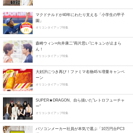
マクドナルドが40年にわたり支える「小学生の甲子
園」
オリコンタイアップ特集
森崎ウィン×向井康二“両片思い”にキュンが止まら
ん！
オリコンタイアップ特集
大好評につき再び！ファミマ名物45％増量キャンペ
ーン
オリコンタイアップ特集
SUPER★DRAGON、自ら描いた”レトロフューチャ
ー”
オリコンタイアップ特集
パソコンメーカー社員が本気で選ぶ「10万円台PC3