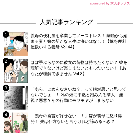
sponsored by 求人ボックス
人気記事ランキング
義母の便利屋を卒業してノーストレス！ 離婚から始
まる妻と娘の新たな人生に悔いはなし！【嫁を便利
屋扱いする義母 Vol.44】
ほぼ手ぶらなのに彼女の荷物は持ちたくない？ 彼を
理解できないけど楽しまないともったいない！【あ
なたが理解できません Vol.8】
「あら、ごめんなさいね？」って絶対悪いと思って
ないでしょ…！ 私の畑に平然と踏み入る隣人…無
視？悪意？その行動にモヤモヤが止まらない
「義母の発言が許せない…！」嫁が義母に怒り爆
発！ 夫は仕方ないと言うけれど諦めるべき？