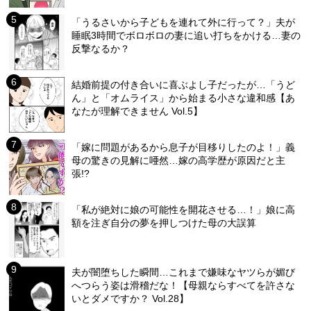
「うるさいから子どもを連れて外に行って？」夫が
睡眠3時間でボロボロの妻に追い打ちをかける…妻の
反撃なるか？
結婚前提の付き合いに喜ぶよし子だったが…「うど
ん」と「オムライス」から始まる小さな違和感【あ
なたが理解できません Vol.5】
「嫁に問題があるから息子が目移りしたのよ！」義
母の驚きの見解に唖然…嫁の高学歴が原因だと主
張!?
「私が絶対に娘の可能性を開花させる…！」娘に高
額を注ぎ自分の夢を押しつけた母の大誤算
夫が闇堕ちした瞬間…これまで嫌味なヤツらが媚び
へつらう姿は滑稽だな！【母親ならすべてを許さな
いとダメですか？ Vol.28】