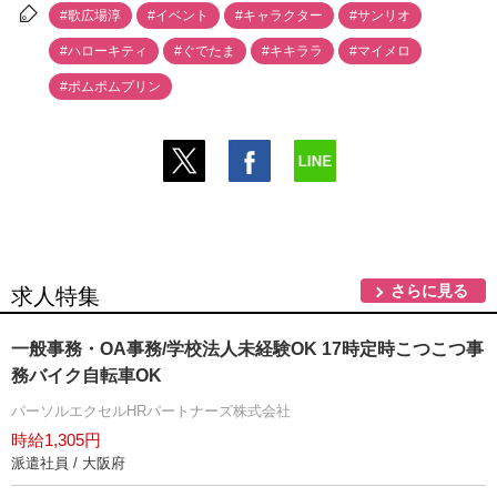
#歌広場淳
#イベント
#キャラクター
#サンリオ
#ハローキティ
#ぐでたま
#キキララ
#マイメロ
#ポムポムプリン
さらに見る
求人特集
一般事務・OA事務/学校法人未経験OK 17時定時こつこつ事
務バイク自転車OK
パーソルエクセルHRパートナーズ株式会社
時給1,305円
派遣社員 / 大阪府