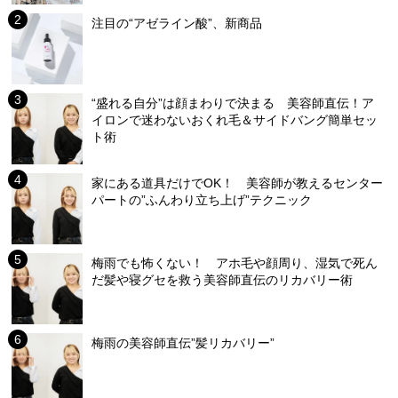
注目の“アゼライン酸”、新商品
“盛れる自分”は顔まわりで決まる 美容師直伝！ア
イロンで迷わないおくれ毛＆サイドバング簡単セッ
ト術
家にある道具だけでOK！ 美容師が教えるセンター
パートの”ふんわり立ち上げ”テクニック
梅雨でも怖くない！ アホ毛や顔周り、湿気で死ん
だ髪や寝グセを救う美容師直伝のリカバリー術
梅雨の美容師直伝”髪リカバリー”