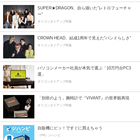
SUPER★DRAGON、自ら描いた”レトロフューチャ
ー”
オリコンタイアップ特集
CROWN HEAD、結成1周年で見えた”バンドらしさ”
オリコンタイアップ特集
パソコンメーカー社員が本気で選ぶ「10万円台PC3
選」
オリコンタイアップ特集
「別班のよう」腕時計で『VIVANT』の世界観再現
オリコンタイアップ特集
自販機にピッ！ですぐに買えちゃう
（PR）ジハンピ