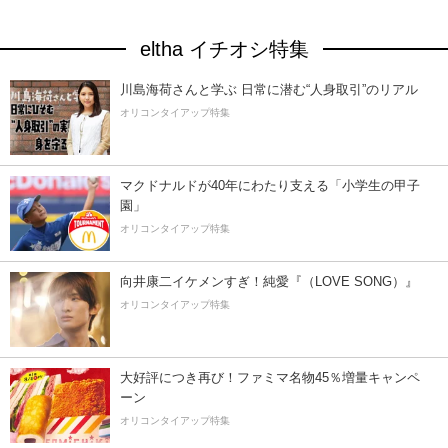
eltha イチオシ特集
川島海荷さんと学ぶ 日常に潜む“人身取引”のリアル
オリコンタイアップ特集
マクドナルドが40年にわたり支える「小学生の甲子
園」
オリコンタイアップ特集
向井康二イケメンすぎ！純愛『（LOVE SONG）』
オリコンタイアップ特集
大好評につき再び！ファミマ名物45％増量キャンペ
ーン
オリコンタイアップ特集