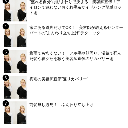
“盛れる自分”は顔まわりで決まる 美容師直伝！ア
イロンで迷わないおくれ毛＆サイドバング簡単セッ
ト術
家にある道具だけでOK！ 美容師が教えるセンター
パートの”ふんわり立ち上げ”テクニック
梅雨でも怖くない！ アホ毛や顔周り、湿気で死ん
だ髪や寝グセを救う美容師直伝のリカバリー術
梅雨の美容師直伝”髪リカバリー”
前髪無し必見！ ふんわり立ち上げ