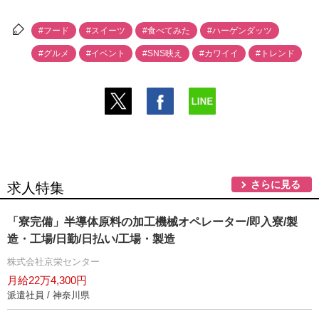
#フード
#スイーツ
#食べてみた
#ハーゲンダッツ
#グルメ
#イベント
#SNS映え
#カワイイ
#トレンド
さらに見る
求人特集
「寮完備」半導体原料の加工機械オペレーター/即入寮/製
造・工場/日勤/日払い/工場・製造
株式会社京栄センター
月給22万4,300円
派遣社員 / 神奈川県