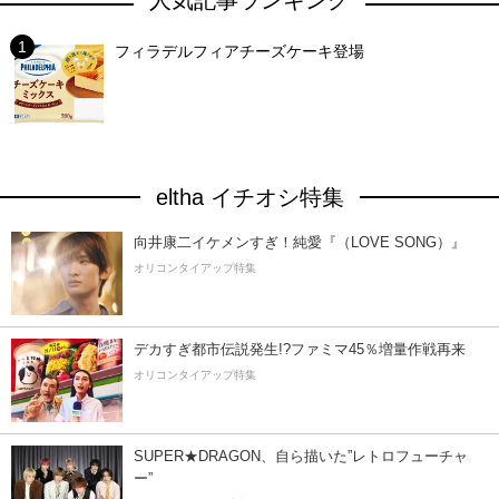
人気記事ランキング
フィラデルフィアチーズケーキ登場
eltha イチオシ特集
向井康二イケメンすぎ！純愛『（LOVE SONG）』
オリコンタイアップ特集
デカすぎ都市伝説発生!?ファミマ45％増量作戦再来
オリコンタイアップ特集
SUPER★DRAGON、自ら描いた”レトロフューチャ
ー”