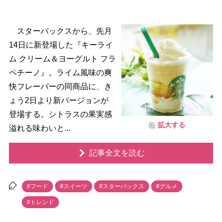
スターバックスから、先月
14日に新登場した『キーライ
ム クリーム＆ヨーグルト フラ
ペチーノ』。ライム風味の爽
快フレーバーの同商品に、き
ょう2日より新バージョンが
登場する。シトラスの果実感
拡大する
溢れる味わいと...
記事全文を読む
#フード
#スイーツ
#スターバックス
#グルメ
#トレンド