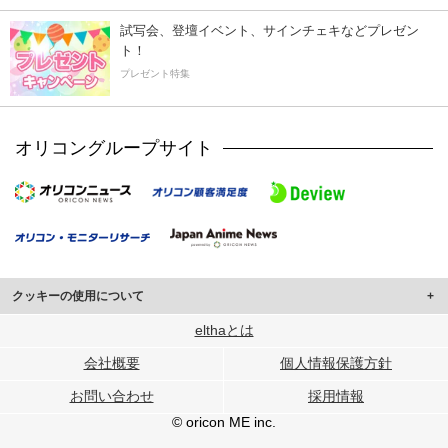
試写会、登壇イベント、サインチェキなどプレゼン
ト！
プレゼント特集
オリコングループサイト
クッキーの使用について
このサイトでは Cookie を使用して、ユーザーに合わせたコンテンツや広告の
elthaとは
表示、ソーシャル メディア機能の提供、広告の表示回数やクリック数の測定を
会社概要
個人情報保護方針
行っています。
また、ユーザーによるサイトの利用状況についても情報を収集し、ソーシャル
お問い合わせ
採用情報
メディアや広告配信、データ解析の各パートナーに提供しています。
各パートナーは、この情報とユーザーが各パートナーに提供した他の情報や、
© oricon ME inc.
ユーザーが各パートナーのサービスを使用したときに収集した他の情報を組み