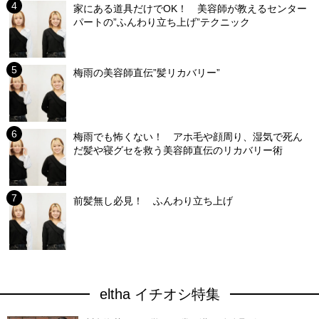
家にある道具だけでOK！ 美容師が教えるセンター
パートの”ふんわり立ち上げ”テクニック
梅雨の美容師直伝”髪リカバリー”
梅雨でも怖くない！ アホ毛や顔周り、湿気で死ん
だ髪や寝グセを救う美容師直伝のリカバリー術
前髪無し必見！ ふんわり立ち上げ
eltha イチオシ特集