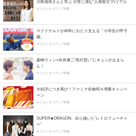
川島海荷さんと学ぶ 日常に潜む“人身取引”のリアル
オリコンタイアップ特集
マクドナルドが40年にわたり支える「小学生の甲子
園」
オリコンタイアップ特集
森崎ウィン×向井康二“両片思い”にキュンが止まら
ん！
オリコンタイアップ特集
大好評につき再び！ファミマ名物45％増量キャンペ
ーン
オリコンタイアップ特集
SUPER★DRAGON、自ら描いた”レトロフューチャ
ー”
オリコンタイアップ特集