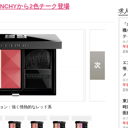
NCHYから2色チーク登場
求
「
職
テ
ハ
株式
年
正社
エ
等
メ
株
年
正社
東
ッション：強く情熱的なレッド系
時
医
株
年