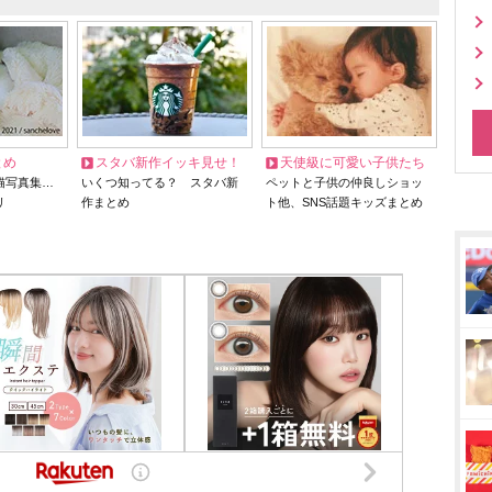
とめ
スタバ新作イッキ見せ！
天使級に可愛い子供たち
猫写真集…
いくつ知ってる？ スタバ新
ペットと子供の仲良しショッ
リ
作まとめ
ト他、SNS話題キッズまとめ