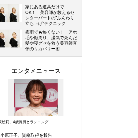
家にある道具だけで
OK！ 美容師が教えるセ
ンターパートの”ふんわり
立ち上げ”テクニック
梅雨でも怖くない！ アホ
毛や顔周り、湿気で死んだ
髪や寝グセを救う美容師直
伝のリカバリー術
エンタメニュース
坂絵莉、4歳長男とランニング
小原正子、資格取得を報告