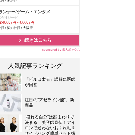
員 / 東京都
ランナー/ゲーム・エンタメ
式会社ジーゼ
収400万円～800万円
員 / 契約社員 / 大阪府
続きはこちら
sponsored by 求人ボックス
人気記事ランキング
「ピルは太る」誤解に医師
が回答
注目の“アゼライン酸”、新
商品
“盛れる自分”は顔まわりで
決まる 美容師直伝！アイ
ロンで迷わないおくれ毛＆
サイドバング簡単セット術