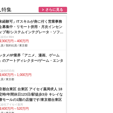
人特集
さらに見る
未経験可」ITスキルが身に付く営業事務
を募集中・リモート併用・月次インセン
ィブ有/システムインテグレータ・ソフト
ウス
会社e-Mint
収300万円～400万円
員 / 契約社員 / 東京都
ンタメ/IP業界「アニメ、漫画、ゲーム
」のアートディレクター/ゲーム・エンタ
式会社灯白社
収400万円～1,000万円
員 / 東京都
京都台東区 台東区 アイセイ薬局求人 18
定時/年間休日123日/駅徒歩3分 キレイな
療モールの1階の店舗です/東京都台東区
式会社アイセイ薬局
収400万円～520万円