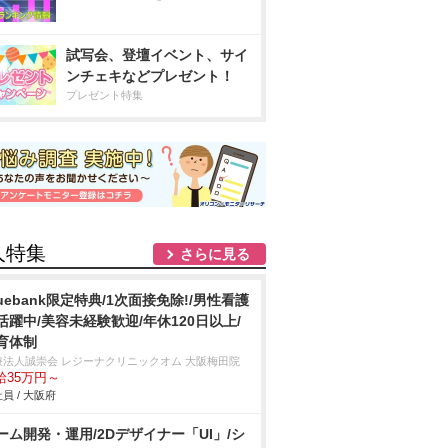
試写会、登壇イベント、サイ
ンチェキなどプレゼント！
プレゼント特集
人特集
さらに見る
luebank限定特典/1次面接免除!/男性看護
活躍中/美容未経験歓迎/年休120日以上/
育体制
療法人誠崇会 レジーナクリニックオム 大阪梅田院
給35万円～
員 / 大阪府
ーム開発・運用/2Dデザイナー「UI」/シ