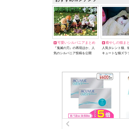
可愛いシルバニアまとめ
癒やしの猫ま
『鬼滅の刃』の再現ほか、人
人気タレント猫、
気のシルバニア投稿を公開
キュートな猫ズラ