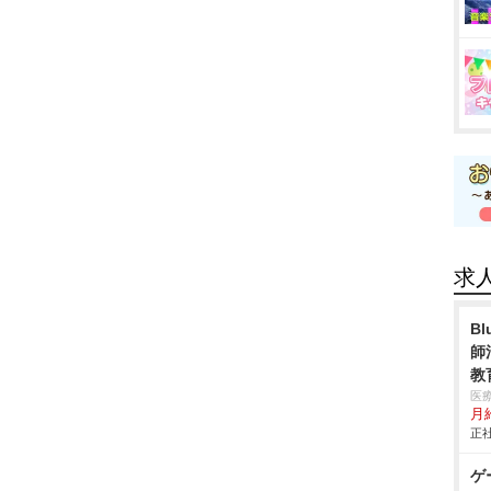
求
B
師
教
医
月
正社
ゲ