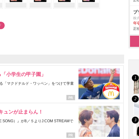
正社
プ
株
年
ド
正社
る「小学生の甲子園」
る「マクドナルド・ワッペン」をつけて学童
にキュンが止まらん！
ONG）』が8／５よりJ:COM STREAMで