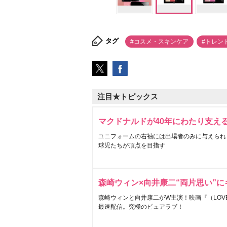
タグ
#コスメ・スキンケア
#トレン
注目★トピックス
マクドナルドが40年にわたり支え
ユニフォームの右袖には出場者のみに与えられ
球児たちが頂点を目指す
森崎ウィン×向井康二“両片思い”
森崎ウィンと向井康二がW主演！映画『（LOVE S
最速配信。究極のピュアラブ！