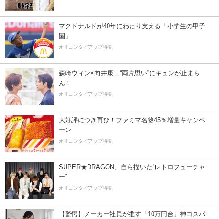
マクドナルドが40年にわたり支える「小学生の甲子
園」
オリコンタイアップ特集
森崎ウィン×向井康二“両片思い”にキュンが止まら
ん！
オリコンタイアップ特集
大好評につき再び！ファミマ名物45％増量キャンペ
ーン
オリコンタイアップ特集
SUPER★DRAGON、自ら描いた”レトロフューチャ
ー”
オリコンタイアップ特集
【驚愕】メーカー社員が推す「10万円台」神コスパ