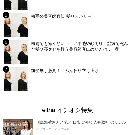
梅雨の美容師直伝”髪リカバリー”
梅雨でも怖くない！ アホ毛や顔周り、湿気で死ん
だ髪や寝グセを救う美容師直伝のリカバリー術
前髪無し必見！ ふんわり立ち上げ
eltha イチオシ特集
川島海荷さんと学ぶ 日常に潜む“人身取引”のリアル
オリコンタイアップ特集