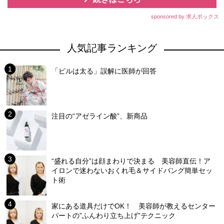
sponsored by 求人ボックス
人気記事ランキング
「ピルは太る」誤解に医師が回答
注目の“アゼライン酸”、新商品
“盛れる自分”は顔まわりで決まる 美容師直伝！ア
イロンで迷わないおくれ毛＆サイドバング簡単セッ
ト術
家にある道具だけでOK！ 美容師が教えるセンター
パートの”ふんわり立ち上げ”テクニック