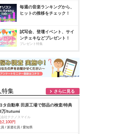
毎週の音楽ランキングから、
ヒットの推移をチェック！
試写会、登壇イベント、サイ
ンチェキなどプレゼント！
プレゼント特集
人特集
さらに見る
ヨタ自動車 田原工場で部品の検査/特典
8万/tutumi
式会社テクノスマイル
2,100円
員 / 派遣社員 / 愛知県