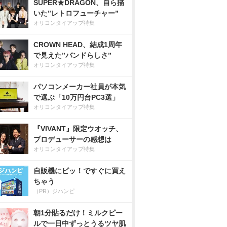
SUPER★DRAGON、自ら描
いた”レトロフューチャー”
オリコンタイアップ特集
CROWN HEAD、結成1周年
で見えた”バンドらしさ”
オリコンタイアップ特集
パソコンメーカー社員が本気
で選ぶ「10万円台PC3選」
オリコンタイアップ特集
『VIVANT』限定ウオッチ、
プロデューサーの感想は
オリコンタイアップ特集
自販機にピッ！ですぐに買え
ちゃう
（PR）ジハンピ
朝1分貼るだけ！ミルクピー
ルで一日中ずっとうるツヤ肌