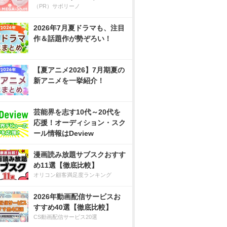
（PR）サボリーノ
2026年7月夏ドラマも、注目
作＆話題作が勢ぞろい！
【夏アニメ2026】7月期夏の
新アニメを一挙紹介！
芸能界を志す10代～20代を
応援！オーディション・スク
ール情報はDeview
漫画読み放題サブスクおすす
め11選【徹底比較】
オリコン顧客満足度ランキング
2026年動画配信サービスお
すすめ40選【徹底比較】
CS動画配信サービス20選