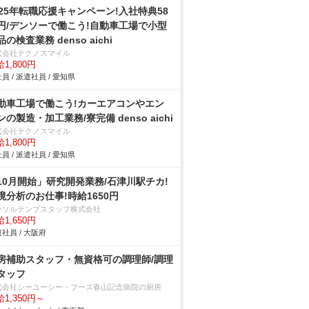
025年転職応援キャンペーン!入社特典58
円/デンソーで働こう!自動車工場で小型
品の検査業務 denso aichi
式会社テクノスマイル
1,800円
員 / 派遣社員 / 愛知県
動車工場で働こう!カーエアコンやエン
ンの製造・加工業務/寮完備 denso aichi
式会社テクノスマイル
1,800円
員 / 派遣社員 / 愛知県
10月開始」研究開発業務/石津川駅チカ!
境分析のお仕事!時給1650円
ーソルテンプスタッフ株式会社
1,650円
社員 / 大阪府
房補助スタッフ・無資格可の調理師/調理
タッフ
式会社シーユーシー・フーズ春山記念病院の厨房
1,350円～