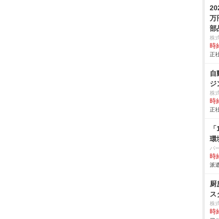
2
万
部
株
時給
正社
自
ジ
株
時給
正社
「
環
パ
時給
派遣
厨
ス
株
時給