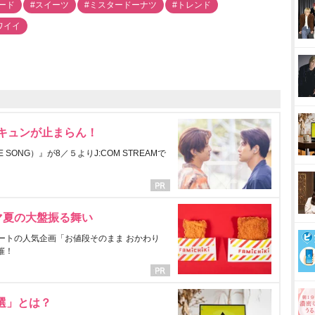
ード
#スイーツ
#ミスタードーナツ
#トレンド
ワイイ
にキュンが止まらん！
ONG）』が8／５よりJ:COM STREAMで
マ夏の大盤振る舞い
ートの人気企画「お値段そのまま おかわり
催！
選」とは？