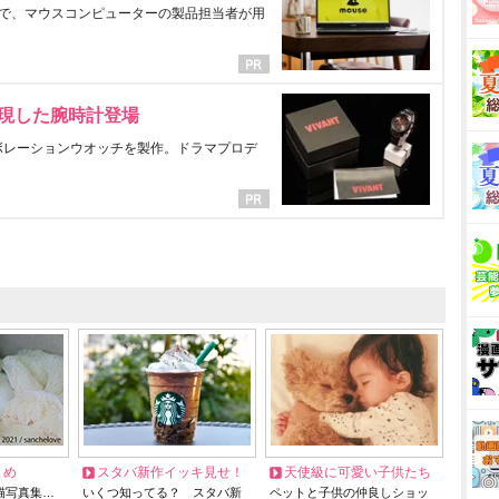
で、マウスコンピューターの製品担当者が用
表現した腕時計登場
ラボレーションウオッチを製作。ドラマプロデ
とめ
スタバ新作イッキ見せ！
天使級に可愛い子供たち
猫写真集…
いくつ知ってる？ スタバ新
ペットと子供の仲良しショッ