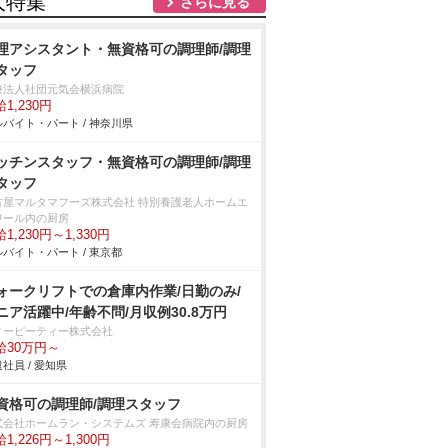
人特集
さらに見る
理アシスタント・無資格可の調理師/調理
タッフ
療法人社団元気会横浜病院
1,230円
バイト・パート / 神奈川県
ッチンスタッフ・無資格可の調理師/調理
タッフ
古屋マルタマフーズ株式会社 特別養護老人ホームエ
ワール内の厨房
1,230円～1,330円
バイト・パート / 東京都
ォークリフトでの倉庫内作業/日勤のみ/
ニア活躍中/年齢不問/月収例30.8万円
ィーピーティー株式会社
給30万円～
社員 / 愛知県
資格可の調理師/調理スタッフ
式会社ホームラン・システムズ 寿康会病院内の厨房
1,226円～1,300円