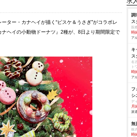
求
調
ス
ーター・カナヘイが描く“ピスケ＆うさぎ”がコラボレ
医
カナヘイの小動物ドーナツ』2種が、8日より期間限定で
時給
アル
キ
ス
名
ト
時給
アル
フ
シ
デ
月
派遣
無
株
時給