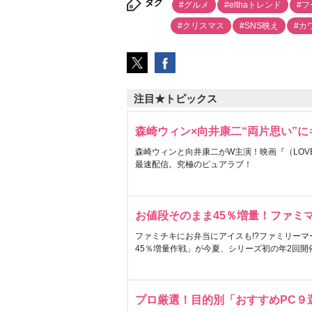
タグ
#グルメ
#elthaトレンド
#フ
#クリスマス
#SNS映え
#カ
注目★トピックス
森崎ウィン×向井康二“両片思い”
森崎ウィンと向井康二がW主演！映画『（LOVE S
最速配信。究極のピュアラブ！
お値段そのまま45％増量！ファミ
ファミチキにお弁当にアイスも!?ファミリーマ
45％増量作戦」が今夏、シリーズ初の年2回開
プロ厳選！目的別「おすすめPC９