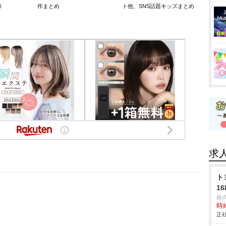
リ
作まとめ
ト他、SNS話題キッズまとめ
求
ト
16
株
時給
正社