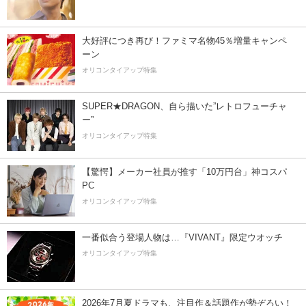
大好評につき再び！ファミマ名物45％増量キャンペ
ーン
オリコンタイアップ特集
SUPER★DRAGON、自ら描いた”レトロフューチャ
ー”
オリコンタイアップ特集
【驚愕】メーカー社員が推す「10万円台」神コスパ
PC
オリコンタイアップ特集
一番似合う登場人物は…『VIVANT』限定ウオッチ
オリコンタイアップ特集
2026年7月夏ドラマも、注目作＆話題作が勢ぞろい！