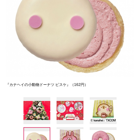
『カナヘイの小動物ドーナツ ピスケ』（162円）