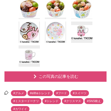
この写真の記事を読む
#グルメ
#elthaトレンド
#フード
#スイーツ
#ミスタードーナツ
#トレンド
#クリスマス
#SNS映え
#カワイイ