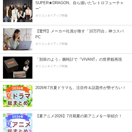
SUPER★DRAGON、自ら描いた”レトロフューチャ
ー”
オリコンタイアップ特集
【驚愕】メーカー社員が推す「10万円台」神コスパ
PC
オリコンタイアップ特集
「別班のよう」腕時計で『VIVANT』の世界観再現
オリコンタイアップ特集
2026年7月夏ドラマも、注目作＆話題作が勢ぞろい！
【夏アニメ2026】7月期夏の新アニメを一挙紹介！