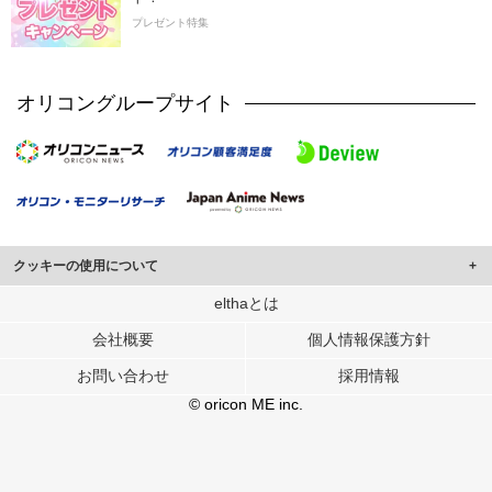
プレゼント特集
オリコングループサイト
クッキーの使用について
このサイトでは Cookie を使用して、ユーザーに合わせたコンテンツや広告の
elthaとは
表示、ソーシャル メディア機能の提供、広告の表示回数やクリック数の測定を
会社概要
個人情報保護方針
行っています。
また、ユーザーによるサイトの利用状況についても情報を収集し、ソーシャル
お問い合わせ
採用情報
メディアや広告配信、データ解析の各パートナーに提供しています。
各パートナーは、この情報とユーザーが各パートナーに提供した他の情報や、
© oricon ME inc.
ユーザーが各パートナーのサービスを使用したときに収集した他の情報を組み
合わせて使用することがあります。