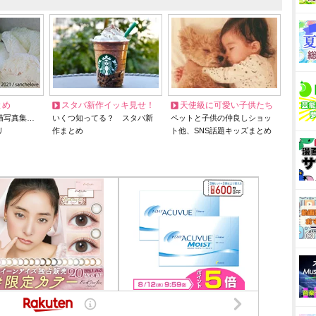
とめ
スタバ新作イッキ見せ！
天使級に可愛い子供たち
猫写真集…
いくつ知ってる？ スタバ新
ペットと子供の仲良しショッ
リ
作まとめ
ト他、SNS話題キッズまとめ