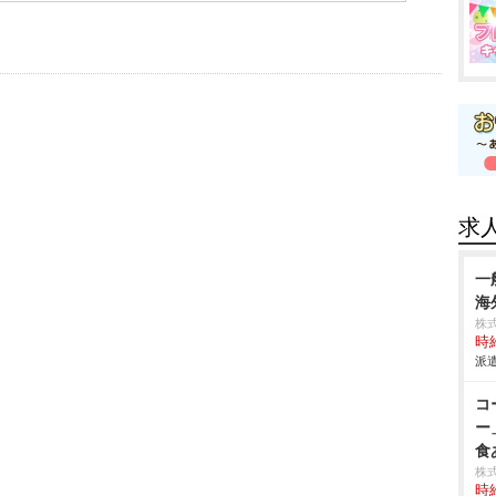
求
一
海
株
時給
派遣
コ
ー
食
株
時給