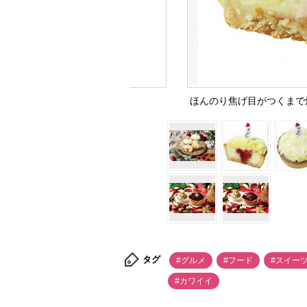
ほんのり焦げ目がつくまで
タグ
#グルメ
#フード
#スイー
#カワイイ