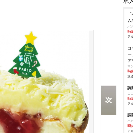
求
「
ム
バ
時給
アル
コ
ー
ア
マ
時給
派遣
調
ニ
時給
アル
調
ハ
時給
アル