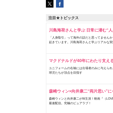
注目★トピックス
川島海荷さんと学ぶ 日常に潜む“人
「人身取引」って海外の話だと思ってませんか
起きています。川島海荷さんと学ぶリアルな実
マクドナルドが40年にわたり支え
ユニフォームの右袖には出場者のみに与えられ
球児たちが頂点を目指す
森崎ウィン×向井康二“両片思い”
森崎ウィンと向井康二がW主演！映画『（LOVE S
最速配信。究極のピュアラブ！