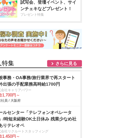
試写会、登壇イベント、サイ
ンチェキなどプレゼント！
プレゼント特集
人特集
さらに見る
般事務・OA事務/旅行業界で再スタート
外出張の手配業務高時給1700円
式会社キャリアパワー
1,700円～
社員 / 大阪府
ールセンター「テレフォンオペレータ
」/時短未経験OK土日休み 残業少なめ社
ありテレオペ
式会社リクルートスタッフィング
1,450円～