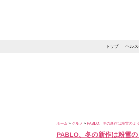
トップ
ヘルス
メイク・コスメ・スキ
ホーム
>
グルメ
>
PABLO、冬の新作は粉雪のよ
PABLO、冬の新作は粉雪