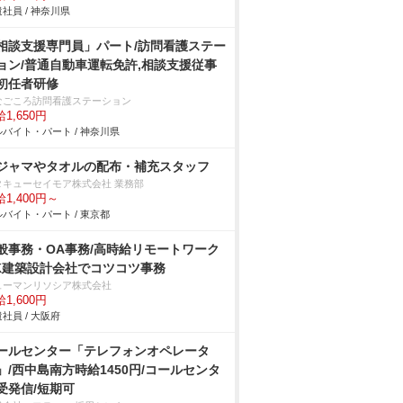
社員 / 神奈川県
相談支援専門員」パート/訪問看護ステー
ョン/普通自動車運転免許,相談支援従事
初任者研修
なごころ訪問看護ステーション
1,650円
バイト・パート / 神奈川県
ジャマやタオルの配布・補充スタッフ
タキューセイモア株式会社 業務部
1,400円～
バイト・パート / 東京都
般事務・OA事務/高時給リモートワーク
K建築設計会社でコツコツ事務
ューマンリソシア株式会社
1,600円
社員 / 大阪府
ールセンター「テレフォンオペレータ
」/西中島南方時給1450円/コールセンタ
受発信/短期可