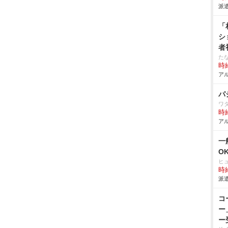
派遣
「
シ
者
た
時給
アル
パ
ワ
時給
アル
一
O
ヒ
時給
派遣
コ
ー
ー