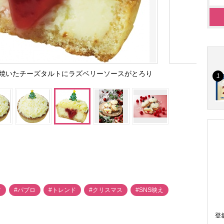
焼いたチーズタルトにラズベリーソースがとろり
ツ
#パブロ
#トレンド
#クリスマス
#SNS映え
登