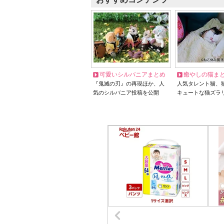
可愛いシルバニアまとめ
癒やしの猫ま
『鬼滅の刃』の再現ほか、人
人気タレント猫、
気のシルバニア投稿を公開
キュートな猫ズラ