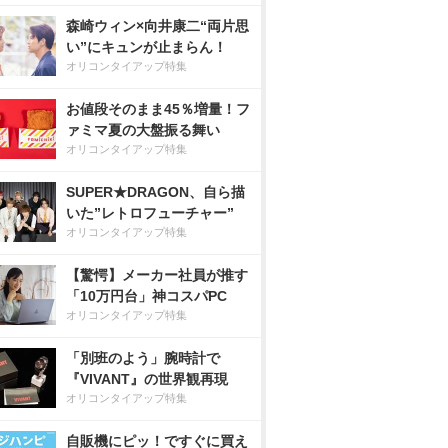
森崎ウィン×向井康二“両片思
い”にキュンが止まらん！
オリコンタイアップ特集
お値段そのまま45％増量！フ
ァミマ夏の大盤振る舞い
オリコンタイアップ特集
SUPER★DRAGON、自ら描
いた”レトロフューチャー”
オリコンタイアップ特集
【驚愕】メーカー社員が推す
「10万円台」神コスパPC
オリコンタイアップ特集
「別班のよう」腕時計で
『VIVANT』の世界観再現
オリコンタイアップ特集
自販機にピッ！ですぐに買え