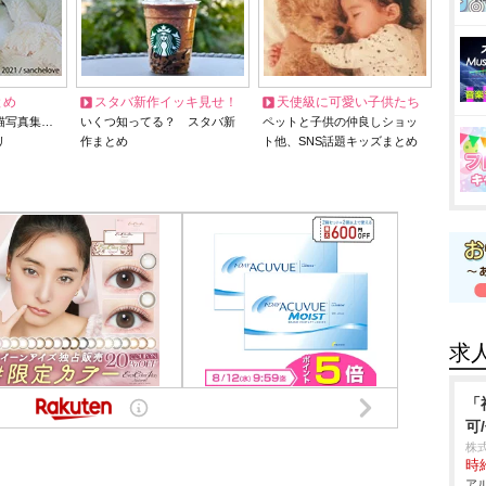
とめ
スタバ新作イッキ見せ！
天使級に可愛い子供たち
猫写真集…
いくつ知ってる？ スタバ新
ペットと子供の仲良しショッ
リ
作まとめ
ト他、SNS話題キッズまとめ
求
「
可
株式
時給
アル