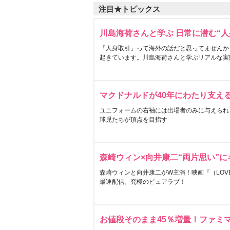
注目★トピックス
川島海荷さんと学ぶ 日常に潜む“人
「人身取引」って海外の話だと思ってませんか
起きています。川島海荷さんと学ぶリアルな実
マクドナルドが40年にわたり支え
ユニフォームの右袖には出場者のみに与えられ
球児たちが頂点を目指す
森崎ウィン×向井康二“両片思い”
森崎ウィンと向井康二がW主演！映画『（LOVE S
最速配信。究極のピュアラブ！
お値段そのまま45％増量！ファミ