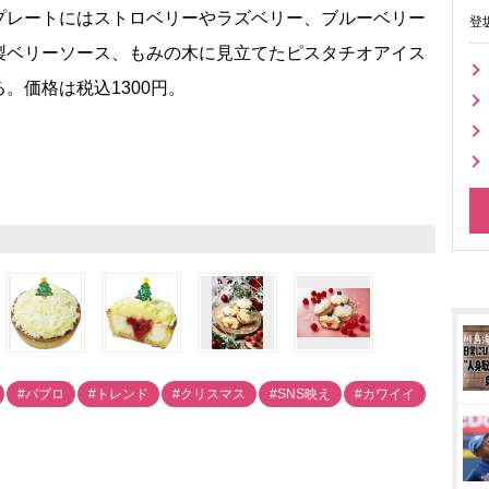
プレートにはストロベリーやラズベリー、ブルーベリー
登
製ベリーソース、もみの木に見立てたピスタチオアイス
。価格は税込1300円。
#パブロ
#トレンド
#クリスマス
#SNS映え
#カワイイ