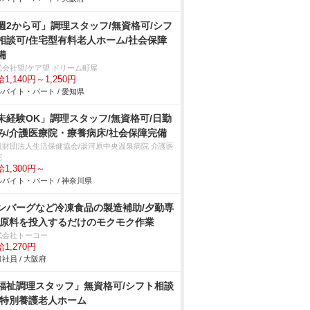
週2から可」調理スタッフ/無資格可/シフ
相談可/住宅型有料老人ホーム/社会保障
備
式会社望/ケア望 ドリーム町屋
1,140円～1,250円
バイト・パート / 愛知県
未経験OK」調理スタッフ/無資格可/日勤
み/介護医療院・療養病床/社会保障完備
般財団法人生活保健協会/湯河原中央温泉病院 介護医
院
1,300円～
バイト・パート / 神奈川県
ンバーグなど冷凍食品の製造補助/夕勤専
 原料を投入するだけのモクモク作業
式会社トーコー
1,270円
社員 / 大阪府
福祉調理スタッフ」無資格可/シフト相談
/特別養護老人ホーム