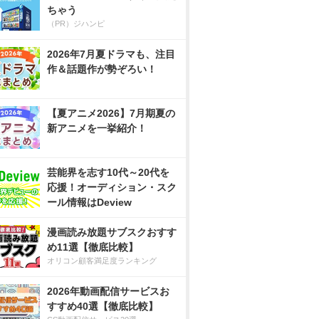
ちゃう
（PR）ジハンピ
2026年7月夏ドラマも、注目
作＆話題作が勢ぞろい！
【夏アニメ2026】7月期夏の
新アニメを一挙紹介！
芸能界を志す10代～20代を
応援！オーディション・スク
ール情報はDeview
漫画読み放題サブスクおすす
め11選【徹底比較】
オリコン顧客満足度ランキング
2026年動画配信サービスお
すすめ40選【徹底比較】