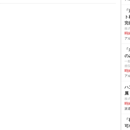
「
ト
完
株
時給
アル
「
の
一
療
時給
アル
ハ
属
株
時給
派遣
「
可