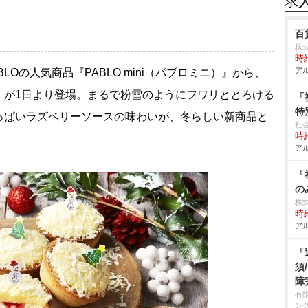
求
百
株
時給
アル
Oの人気商品『PABLO mini（パブロミニ）』から、
』が1日より登場。まるで粉雪のようにフワリととろける
「
特
っぱいラズベリーソースの味わいが、冬らしい新商品と
社
時給
アル
「
の
株
時給
アル
「
須
障
有
ン