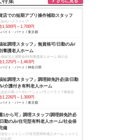
人特集
さらに見る
貨店での短期アプリ操作補助スタッフ
式会社ハイファイブ
1,500円～1,700円
バイト・パート / 東京都
福祉調理スタッフ」無資格可/日勤のみ/
別養護老人ホーム
会福祉法人湖聖会/特別養護老人ホーム 桜の丘
1,225円～1,463円
バイト・パート / 神奈川県
福祉調理スタッフ」調理師免許必須/日勤
み/介護付き有料老人ホーム
式会社川島コーポレーション/サニーライフ東糀谷
1,226円～1,300円
バイト・パート / 東京都
週1から可」調理スタッフ/調理師免許必
/日勤のみ/住宅型有料老人ホーム/社会保
完備
限会社シャイニング/住宅型有料老人ホーム シャイニ
グのお宿