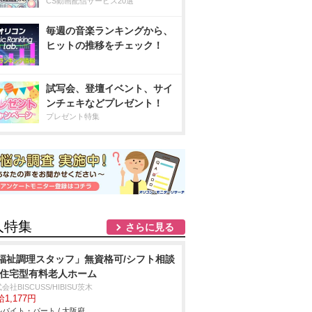
CS動画配信サービス20選
毎週の音楽ランキングから、
ヒットの推移をチェック！
試写会、登壇イベント、サイ
ンチェキなどプレゼント！
プレゼント特集
人特集
さらに見る
福祉調理スタッフ」無資格可/シフト相談
/住宅型有料老人ホーム
会社BISCUSS/HIBISU茨木
1,177円
バイト・パート / 大阪府