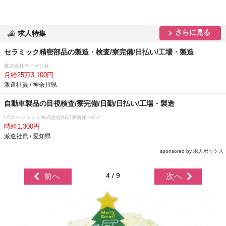
さらに見る
求人特集
セラミック精密部品の製造・検査/寮完備/日払い/工場・製造
株式会社ライオン社
月給25万3,100円
派遣社員 / 神奈川県
自動車製品の目視検査/寮完備/日勤/日払い/工場・製造
UTエージェント株式会社AGT東海第一CU
時給1,300円
派遣社員 / 愛知県
sponsored by 求人ボックス
4 / 9
前へ
次へ