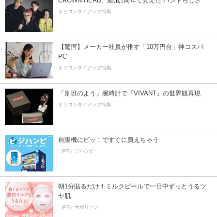
CROWN HEAD、結成1周年で見えた”バンドらしさ”
オリコンタイアップ特集
【驚愕】メーカー社員が推す「10万円台」神コスパ
PC
オリコンタイアップ特集
「別班のよう」腕時計で『VIVANT』の世界観再現
オリコンタイアップ特集
自販機にピッ！ですぐに買えちゃう
（PR）ジハンピ
朝1分貼るだけ！ミルクピールで一日中ずっとうるツ
ヤ肌
（PR）サボリーノ