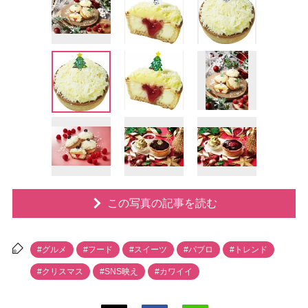
この写真の記事を読む
#グルメ
#フード
#スイーツ
#パブロ
#トレンド
#クリスマス
#SNS映え
#カワイイ