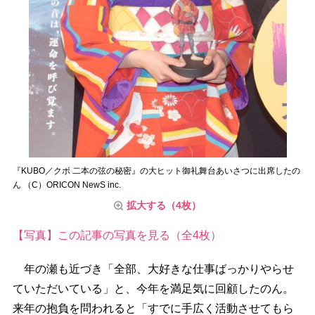
『KUBO／クボ 二本の弦の秘密』の大ヒット御礼舞台あいさつに出席したの
ん （C）ORICON NewS inc.
拡大する（4枚）
【写真】この記事の写真を見る（全4枚）
年の瀬も近づき「全部、大好きな仕事ばっかりやらせ
ていただいている」と、今年を満足気に回顧したのん。
来年の抱負を問われると「すでに手広く活動させてもら