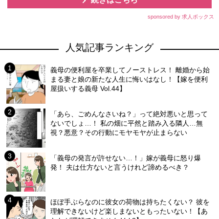
sponsored by 求人ボックス
人気記事ランキング
義母の便利屋を卒業してノーストレス！ 離婚から始
まる妻と娘の新たな人生に悔いはなし！【嫁を便利
屋扱いする義母 Vol.44】
「あら、ごめんなさいね？」って絶対悪いと思って
ないでしょ…！ 私の畑に平然と踏み入る隣人…無
視？悪意？その行動にモヤモヤが止まらない
「義母の発言が許せない…！」嫁が義母に怒り爆
発！ 夫は仕方ないと言うけれど諦めるべき？
ほぼ手ぶらなのに彼女の荷物は持ちたくない？ 彼を
理解できないけど楽しまないともったいない！【あ