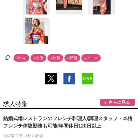
#のん
#女優
#映画
#邦画
#アニメ
さらに見る
求人特集
結婚式場レストランのフレンチ料理人/調理スタッフ・本格
フレンチ体験勤務も可能/年間休日120日以上
宮の森フランセス教会