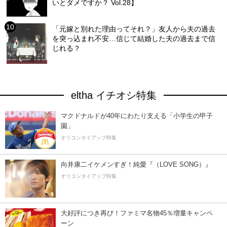
いとダメですか？ Vol.28】
「元嫁と別れた理由ってそれ？」友人から夫の過去
を突っ込まれ不安…信じて結婚した夫の過去まで信
じれる？
eltha イチオシ特集
マクドナルドが40年にわたり支える「小学生の甲子
園」
オリコンタイアップ特集
向井康二イケメンすぎ！純愛『（LOVE SONG）』
オリコンタイアップ特集
大好評につき再び！ファミマ名物45％増量キャンペ
ーン