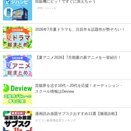
自販機にピッ！ですぐに買えちゃう
（PR）ジハンピ
2026年7月夏ドラマも、注目作＆話題作が勢ぞろい！
【夏アニメ2026】7月期夏の新アニメを一挙紹介！
芸能界を志す10代～20代を応援！オーディション・
スクール情報はDeview
漫画読み放題サブスクおすすめ11選【徹底比較】
オリコン顧客満足度ランキング