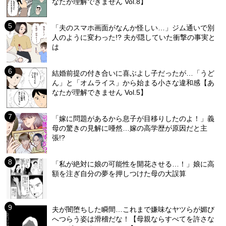
なたが理解できません Vol.8】
「夫のスマホ画面がなんか怪しい…」ジム通いで別
人のように変わった!? 夫が隠していた衝撃の事実と
は
結婚前提の付き合いに喜ぶよし子だったが…「うど
ん」と「オムライス」から始まる小さな違和感【あ
なたが理解できません Vol.5】
「嫁に問題があるから息子が目移りしたのよ！」義
母の驚きの見解に唖然…嫁の高学歴が原因だと主
張!?
「私が絶対に娘の可能性を開花させる…！」娘に高
額を注ぎ自分の夢を押しつけた母の大誤算
夫が闇堕ちした瞬間…これまで嫌味なヤツらが媚び
へつらう姿は滑稽だな！【母親ならすべてを許さな