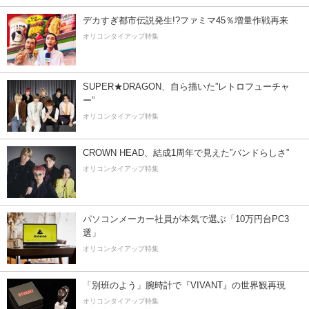
デカすぎ都市伝説発生!?ファミマ45％増量作戦再来
オリコンタイアップ特集
SUPER★DRAGON、自ら描いた”レトロフューチャ
ー”
オリコンタイアップ特集
CROWN HEAD、結成1周年で見えた”バンドらしさ”
オリコンタイアップ特集
パソコンメーカー社員が本気で選ぶ「10万円台PC3
選」
オリコンタイアップ特集
「別班のよう」腕時計で『VIVANT』の世界観再現
オリコンタイアップ特集