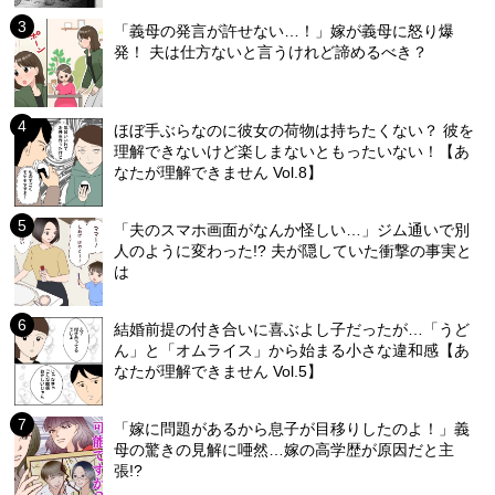
「義母の発言が許せない…！」嫁が義母に怒り爆
発！ 夫は仕方ないと言うけれど諦めるべき？
ほぼ手ぶらなのに彼女の荷物は持ちたくない？ 彼を
理解できないけど楽しまないともったいない！【あ
なたが理解できません Vol.8】
「夫のスマホ画面がなんか怪しい…」ジム通いで別
人のように変わった!? 夫が隠していた衝撃の事実と
は
結婚前提の付き合いに喜ぶよし子だったが…「うど
ん」と「オムライス」から始まる小さな違和感【あ
なたが理解できません Vol.5】
「嫁に問題があるから息子が目移りしたのよ！」義
母の驚きの見解に唖然…嫁の高学歴が原因だと主
張!?