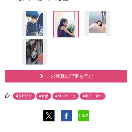
この写真の記事を読む
#永野芽郁
#女優
#NHK朝ドラ
#半分、青い