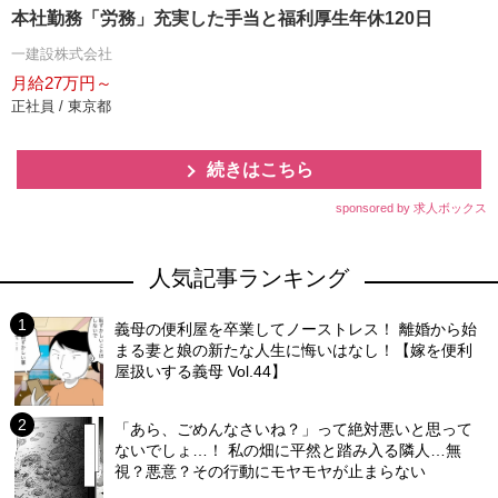
本社勤務「労務」充実した手当と福利厚生年休120日
一建設株式会社
月給27万円～
正社員 / 東京都
続きはこちら
sponsored by 求人ボックス
人気記事ランキング
義母の便利屋を卒業してノーストレス！ 離婚から始
まる妻と娘の新たな人生に悔いはなし！【嫁を便利
屋扱いする義母 Vol.44】
「あら、ごめんなさいね？」って絶対悪いと思って
ないでしょ…！ 私の畑に平然と踏み入る隣人…無
視？悪意？その行動にモヤモヤが止まらない