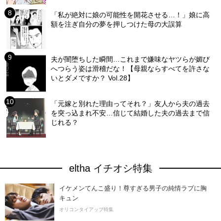
「私が絶対に娘の可能性を開花させる…！」娘に高
額を注ぎ自分の夢を押しつけた母の大誤算
夫が闇堕ちした瞬間…これまで嫌味なヤツらが媚び
へつらう姿は滑稽だな！【母親ならすべてを許さな
いとダメですか？ Vol.28】
「元嫁と別れた理由ってそれ？」友人から夫の過去
を突っ込まれ不安…信じて結婚した夫の過去まで信
じれる？
eltha イチオシ特集
イケメンてんこ盛り！尊すぎる男子の純情ラブに胸
キュン
オリコンタイアップ特集