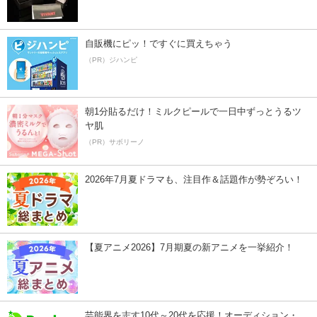
自販機にピッ！ですぐに買えちゃう
（PR）ジハンピ
朝1分貼るだけ！ミルクピールで一日中ずっとうるツ
ヤ肌
（PR）サボリーノ
2026年7月夏ドラマも、注目作＆話題作が勢ぞろい！
【夏アニメ2026】7月期夏の新アニメを一挙紹介！
芸能界を志す10代～20代を応援！オーディション・