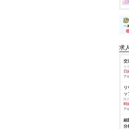
求
交
セ
日給
アル
リ
ッ
株
時給
アル
細
分