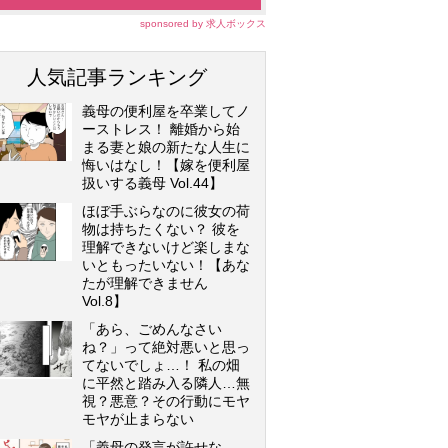
sponsored by 求人ボックス
人気記事ランキング
義母の便利屋を卒業してノ
ーストレス！ 離婚から始
まる妻と娘の新たな人生に
悔いはなし！【嫁を便利屋
扱いする義母 Vol.44】
ほぼ手ぶらなのに彼女の荷
物は持ちたくない？ 彼を
理解できないけど楽しまな
いともったいない！【あな
たが理解できません
Vol.8】
「あら、ごめんなさい
ね？」って絶対悪いと思っ
てないでしょ…！ 私の畑
に平然と踏み入る隣人…無
視？悪意？その行動にモヤ
モヤが止まらない
「義母の発言が許せな