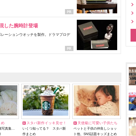
表現した腕時計登場
ラボレーションウオッチを製作。ドラマプロデ
とめ
スタバ新作イッキ見せ！
天使級に可愛い子供たち
猫写真集…
いくつ知ってる？ スタバ新
ペットと子供の仲良しショッ
リ
作まとめ
ト他、SNS話題キッズまとめ