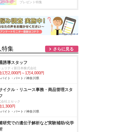
プレゼント特集
人特集
さらに見る
通誘導スタッフ
キュリティ新日本株式会社
1万2,000円～1万4,000円
バイト・パート / 神奈川県
サイクル・リユース事務・商品管理スタ
フ
式会社エセック
1,300円
バイト・パート / 神奈川県
菌研究での遺伝子解析など実験補助/化学
析