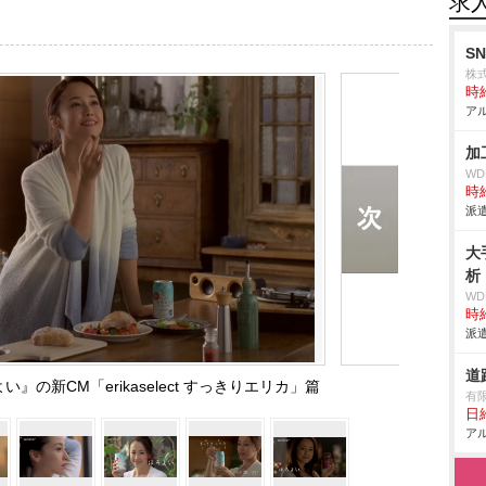
求
S
株式
時給
アル
加
W
時給
派遣
大
析
W
時給
派遣
道
の新CM「erikaselect すっきりエリカ」篇
有
日給
アル