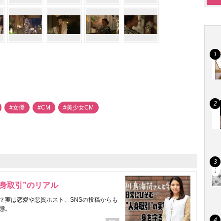
#女優
#CM
#美少女CM
身取引”のリアル
？実は恋愛や悪質ホスト、SNSの投稿からも
態。