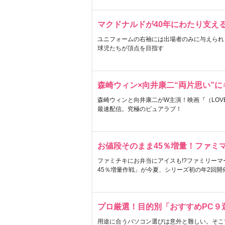
マクドナルドが40年にわたり支え
ユニフォームの右袖には出場者のみに与えられ
球児たちが頂点を目指す
森崎ウィン×向井康二“両片思い”
森崎ウィンと向井康二がW主演！映画『（LOVE S
最速配信。究極のピュアラブ！
お値段そのまま45％増量！ファミ
ファミチキにお弁当にアイスも!?ファミリーマ
45％増量作戦」が今夏、シリーズ初の年2回開
プロ厳選！目的別「おすすめPC９
用途に合うパソコン選びは意外と難しい。そこ