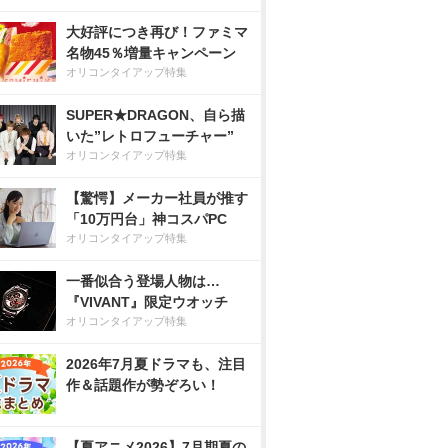
大好評につき再び！ファミマ
名物45％増量キャンペーン
オリコンタイアップ特集
SUPER★DRAGON、自ら描
いた”レトロフューチャー”
オリコンタイアップ特集
【驚愕】メーカー社員が推す
「10万円台」神コスパPC
オリコンタイアップ特集
一番似合う登場人物は…
『VIVANT』限定ウオッチ
オリコンタイアップ特集
2026年7月夏ドラマも、注目
作＆話題作が勢ぞろい！
【夏アニメ2026】7月期夏の