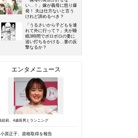
い…！」嫁が義母に怒り爆
発！ 夫は仕方ないと言う
けれど諦めるべき？
「うるさいから子どもを連
れて外に行って？」夫が睡
眠3時間でボロボロの妻に
追い打ちをかける…妻の反
撃なるか？
エンタメニュース
坂絵莉、4歳長男とランニング
小原正子、資格取得を報告