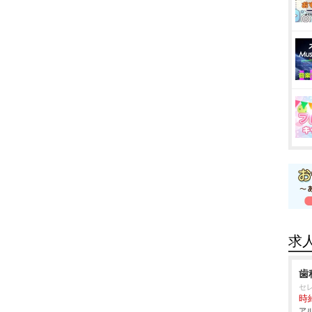
求
歯
セ
時給
アル