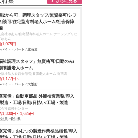
人特集
さらに見る
週2から可」調理スタッフ/無資格可/シフ
相談可/住宅型有料老人ホーム/社会保障
備
式会社ゆあん/住宅型有料老人ホーム ナーシングリビ
グゆあん
1,075円
バイト・パート / 北海道
福祉調理スタッフ」無資格可/日勤のみ/
別養護老人ホーム
会福祉法人香西会/特別養護老人ホーム 香西園
1,177円～
バイト・パート / 大阪府
寮完備」自動車部品 外観検査業務/即入
/製造・工場/日勤/日払い/工場・製造
式会社京栄センター
1,300円～1,625円
社員 / 愛知県
寮完備」おむつの製造作業検品梱包/即入
/製造・工場/日勤/日払い/工場・製造