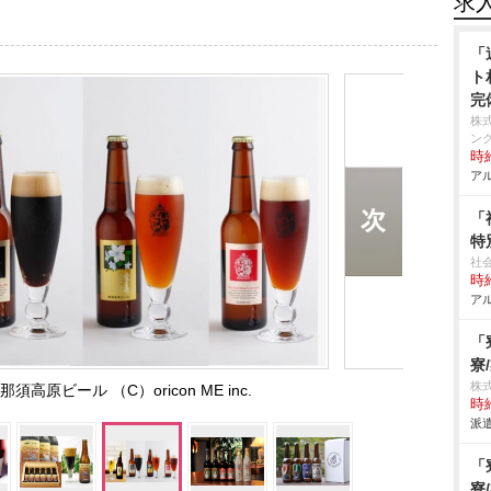
求
「
ト
完
株
ン
時給
アル
「
特
社
時給
アル
「
寮
株
原ビール （C）oricon ME inc.
時給
派遣
「
寮