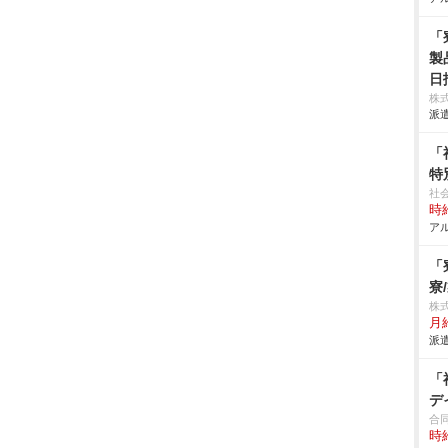
「
製
日
株
派遣
「
特
社
時給
アル
「
寮
株
月給
派遣
「
デ
合
時給