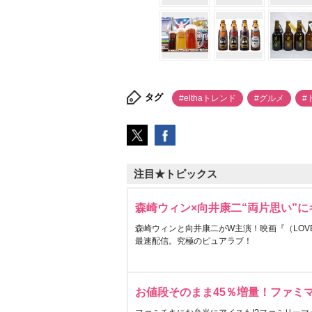
タグ
#elthaトレンド
#グルメ
#
注目★トピックス
森崎ウィン×向井康二“両片思い”
森崎ウィンと向井康二がW主演！映画『（LOVE S
最速配信。究極のピュアラブ！
お値段そのまま45％増量！ファミ