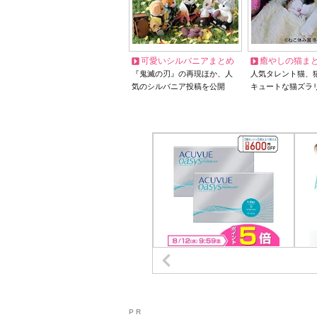
可愛いシルバニアまとめ
癒やしの猫ま
『鬼滅の刃』の再現ほか、人
人気タレント猫、
気のシルバニア投稿を公開
キュートな猫ズラ
P R