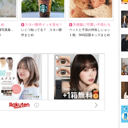
とめ
スタバ新作イッキ見せ！
天使級に可愛い子供たち
猫写真集…
いくつ知ってる？ スタバ新
ペットと子供の仲良しショッ
リ
作まとめ
ト他、SNS話題キッズまとめ