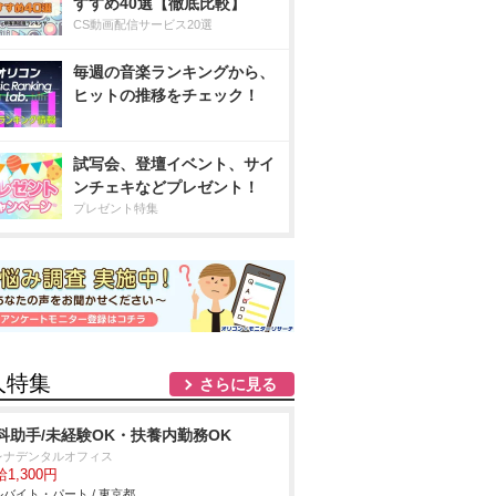
すすめ40選【徹底比較】
CS動画配信サービス20選
毎週の音楽ランキングから、
ヒットの推移をチェック！
試写会、登壇イベント、サイ
ンチェキなどプレゼント！
プレゼント特集
人特集
さらに見る
科助手/未経験OK・扶養内勤務OK
レナデンタルオフィス
1,300円
バイト・パート / 東京都