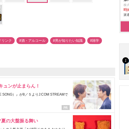
株
時給
派遣
ドリンク
#酒・アルコール
#男が知りたい知識
#雑学
にキュンが止まらん！
ONG）』が8／５よりJ:COM STREAMで
マ夏の大盤振る舞い