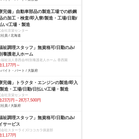
寮完備」自動車部品の製造工場での鉄鋼
品の加工・検査/即入寮/製造・工場/日勤/
払い/工場・製造
式会社京栄センター
社員 / 北海道
福祉調理スタッフ」無資格可/日勤のみ/
別養護老人ホーム
会福祉法人香西会/特別養護老人ホーム 香西園
1,177円～
バイト・パート / 大阪府
寮完備」トラクタ・エンジンの製造/即入
/製造・工場/日勤/日払い/工場・製造
式会社京栄センター
23万円～28万7,500円
社員 / 大阪府
福祉調理スタッフ」無資格可/日勤のみ/
イサービス
同会社スターライズ/ココカラ俱楽部
1,177円