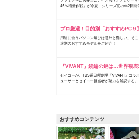
ファミチキにお弁当にアイスも!?ファミリーマ
45％増量作戦」が今夏、シリーズ初の年2回開
プロ厳選！目的別「おすすめPC９
用途に合うパソコン選びは意外と難しい。そこ
途別のおすすめモデルをご紹介！
『VIVANT』続編の鍵は…世界観
セイコーが、TBS系日曜劇場『VIVANT』コ
ューサーとセイコー担当者が魅力を解説する。
おすすめコンテンツ