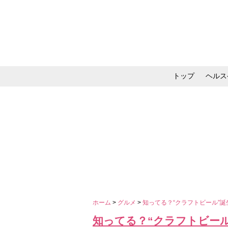
トップ
ヘルス
メイク・コスメ・スキ
ホーム
>
グルメ
>
知ってる？“クラフトビール”
知ってる？“クラフトビー