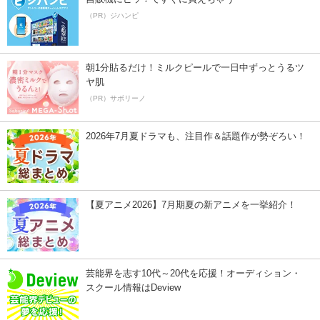
（PR）ジハンピ
朝1分貼るだけ！ミルクピールで一日中ずっとうるツ
ヤ肌
（PR）サボリーノ
2026年7月夏ドラマも、注目作＆話題作が勢ぞろい！
【夏アニメ2026】7月期夏の新アニメを一挙紹介！
芸能界を志す10代～20代を応援！オーディション・
スクール情報はDeview