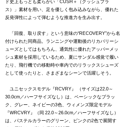
ド史上もっとも柔らかい「CUSH＋（クッシュプラ
ス）」素材を用い、足を優しく包み込みながら、優れた
反発弾性によって弾むような推進力を生み出す。
「回復、取り戻す」という意味の“RECOVERY”から名
付けられた同商品。ランニングや運動後のリカバリーシ
ューズとしてはもちろん、通気性に優れたアッパーメッ
シュ素材を採用しているため、夏にサンダル感覚で履い
たり、飛行機での移動時や車内でのリラックスシューズ
として使ったりと、さまざまなシーンで活躍しそう。
ユニセックスモデル『RCVRY』 （サイズは22.0～
30.0cm／ハーフサイズなし）は、ベーシックなブラッ
ク、グレー、ネイビーの3色、ウィメンズ限定モデル
『WRCVRY』（同 22.0～26.0cm／ハーフサイズなし）
は、パステルカラーのグリーン、ピンクの2色で展開す