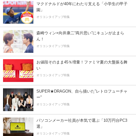
マクドナルドが40年にわたり支える「小学生の甲子
園」
オリコンタイアップ特集
森崎ウィン×向井康二“両片思い”にキュンが止まら
ん！
オリコンタイアップ特集
お値段そのまま45％増量！ファミマ夏の大盤振る舞
い
オリコンタイアップ特集
SUPER★DRAGON、自ら描いた”レトロフューチャ
ー”
オリコンタイアップ特集
パソコンメーカー社員が本気で選ぶ「10万円台PC3
選」
オリコンタイアップ特集