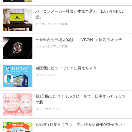
パソコンメーカー社員が本気で選ぶ「10万円台PC3
選」
オリコンタイアップ特集
一番似合う登場人物は…『VIVANT』限定ウオッチ
オリコンタイアップ特集
自販機にピッ！ですぐに買えちゃう
（PR）ジハンピ
朝1分貼るだけ！ミルクピールで一日中ずっとうるツ
ヤ肌
（PR）サボリーノ
2026年7月夏ドラマも、注目作＆話題作が勢ぞろい！