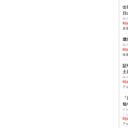
出
日
株
時給
派遣
環
株
時給
派遣
証
土
株
時給
アル
「
短
社
と
時給
アル