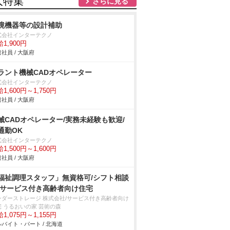
人特集
さらに見る
境機器等の設計補助
式会社インターテクノ
1,900円
社員 / 大阪府
ラント機械CADオペレーター
式会社インターテクノ
1,600円～1,750円
社員 / 大阪府
械CADオペレーター/実務未経験も歓迎/
通勤OK
式会社インターテクノ
1,500円～1,600円
社員 / 大阪府
福祉調理スタッフ」無資格可/シフト相談
/サービス付き高齢者向け住宅
ンダーストレージ 株式会社/サービス付き高齢者向け
宅 うるおいの家 芸術の森
1,075円～1,155円
バイト・パート / 北海道