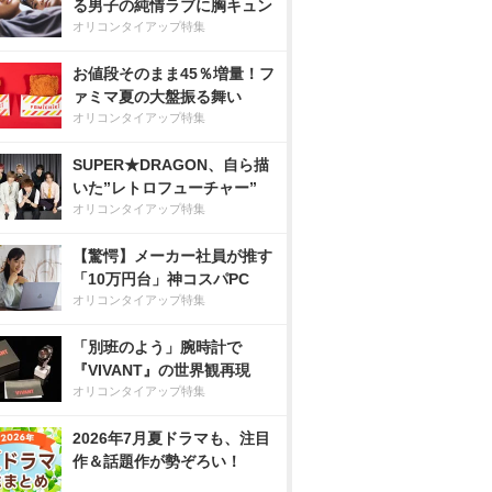
る男子の純情ラブに胸キュン
オリコンタイアップ特集
お値段そのまま45％増量！フ
ァミマ夏の大盤振る舞い
オリコンタイアップ特集
SUPER★DRAGON、自ら描
いた”レトロフューチャー”
オリコンタイアップ特集
【驚愕】メーカー社員が推す
「10万円台」神コスパPC
オリコンタイアップ特集
「別班のよう」腕時計で
『VIVANT』の世界観再現
オリコンタイアップ特集
2026年7月夏ドラマも、注目
作＆話題作が勢ぞろい！