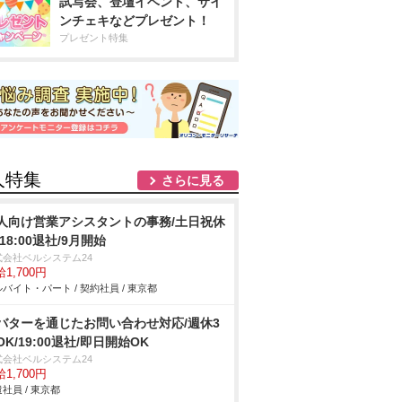
試写会、登壇イベント、サイ
ンチェキなどプレゼント！
プレゼント特集
人特集
さらに見る
人向け営業アシスタントの事務/土日祝休
/18:00退社/9月開始
式会社ベルシステム24
1,700円
バイト・パート / 契約社員 / 東京都
バターを通じたお問い合わせ対応/週休3
OK/19:00退社/即日開始OK
式会社ベルシステム24
1,700円
社員 / 東京都