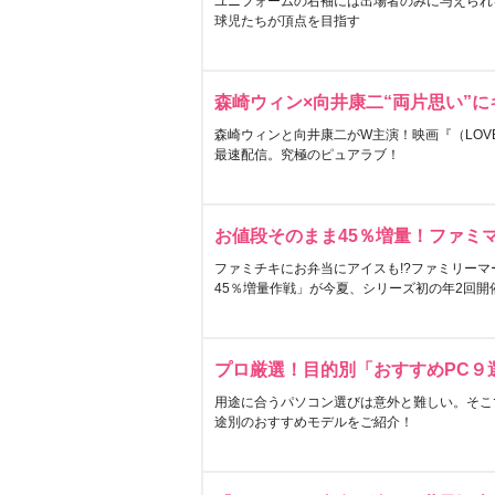
ユニフォームの右袖には出場者のみに与えられ
球児たちが頂点を目指す
森崎ウィン×向井康二“両片思い”
森崎ウィンと向井康二がW主演！映画『（LOVE S
最速配信。究極のピュアラブ！
お値段そのまま45％増量！ファミ
ファミチキにお弁当にアイスも!?ファミリーマ
45％増量作戦」が今夏、シリーズ初の年2回開
プロ厳選！目的別「おすすめPC９
用途に合うパソコン選びは意外と難しい。そこ
途別のおすすめモデルをご紹介！