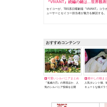
『VIVANT』続編の鍵は…世界観
セイコーが、TBS系日曜劇場『VIVANT』コ
ューサーとセイコー担当者が魅力を解説する。
おすすめコンテンツ
可愛いシルバニアまとめ
癒やしの猫ま
『鬼滅の刃』の再現ほか、人
人気タレント猫、
気のシルバニア投稿を公開
キュートな猫ズラ