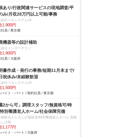
張あり/行政関連サービスの現地調査/平
のみ/月収28万円以上可能/事務
式会社ベルシステム24
1,900円
社員 / 東京都
境機器等の設計補助
式会社インターテクノ
1,900円
社員 / 大阪府
明書作成・発行の事務/短期11月末まで/
日祝休み/未経験歓迎
式会社ベルシステム24
1,500円
バイト・パート / 契約社員 / 東京都
週2から可」調理スタッフ/無資格可/時
/特別養護老人ホーム/社会保障完備
会福祉法人ともしび福祉会/特別養護老人ホーム 高槻
もしび苑
1,177円
バイト・パート / 大阪府