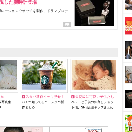
表現した腕時計登場
ラボレーションウオッチを製作。ドラマプロデ
とめ
スタバ新作イッキ見せ！
天使級に可愛い子供たち
猫写真集…
いくつ知ってる？ スタバ新
ペットと子供の仲良しショッ
リ
作まとめ
ト他、SNS話題キッズまとめ