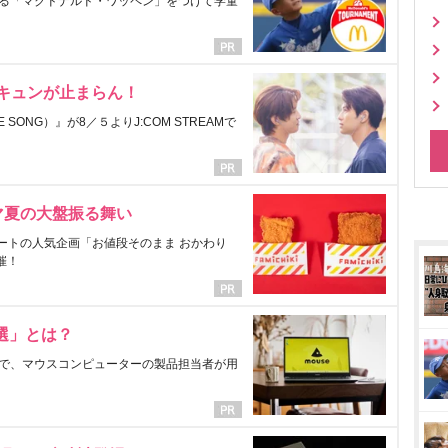
る「マクドナルド・ワッペン」をつけて学童
にキュンが止まらん！
ONG）』が8／５よりJ:COM STREAMで
マ夏の大盤振る舞い
ートの人気企画「お値段そのまま おかわり
催！
選」とは？
で、マウスコンピューターの製品担当者が用