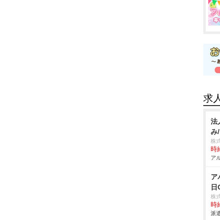
求
法
み
株
時給
アル
ア
日
株
時給
派遣