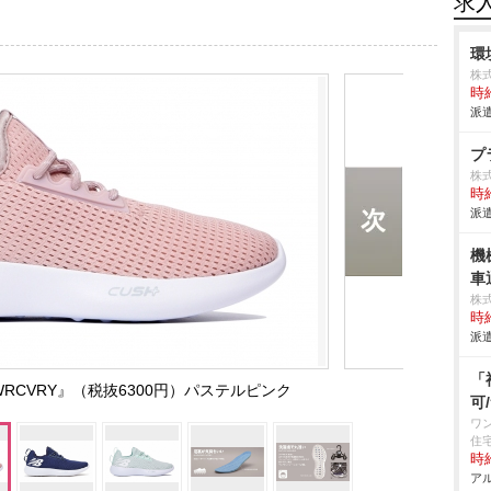
求
環
株
時給
派遣
プ
株
時給
派遣
機
車
株
時給
派遣
「
RCVRY』（税抜6300円）パステルピンク
可
ワ
住
時給
アル