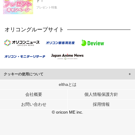
ト！
プレゼント特集
オリコングループサイト
クッキーの使用について
このサイトでは Cookie を使用して、ユーザーに合わせたコンテンツや広告の
elthaとは
表示、ソーシャル メディア機能の提供、広告の表示回数やクリック数の測定を
会社概要
個人情報保護方針
行っています。
また、ユーザーによるサイトの利用状況についても情報を収集し、ソーシャル
お問い合わせ
採用情報
メディアや広告配信、データ解析の各パートナーに提供しています。
各パートナーは、この情報とユーザーが各パートナーに提供した他の情報や、
© oricon ME inc.
ユーザーが各パートナーのサービスを使用したときに収集した他の情報を組み
合わせて使用することがあります。