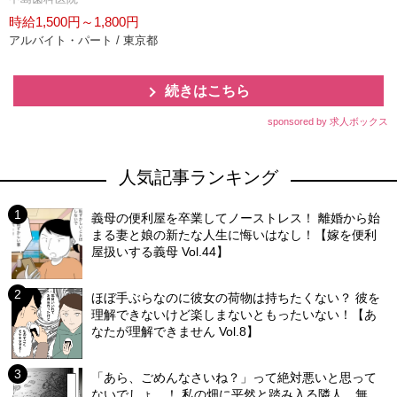
時給1,500円～1,800円
アルバイト・パート / 東京都
続きはこちら
sponsored by 求人ボックス
人気記事ランキング
義母の便利屋を卒業してノーストレス！ 離婚から始
まる妻と娘の新たな人生に悔いはなし！【嫁を便利
屋扱いする義母 Vol.44】
ほぼ手ぶらなのに彼女の荷物は持ちたくない？ 彼を
理解できないけど楽しまないともったいない！【あ
なたが理解できません Vol.8】
「あら、ごめんなさいね？」って絶対悪いと思って
ないでしょ…！ 私の畑に平然と踏み入る隣人…無