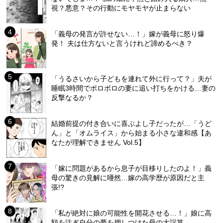
視？悪意？その行動にモヤモヤが止まらない
「義母の発言が許せない…！」嫁が義母に怒り爆
発！ 夫は仕方ないと言うけれど諦めるべき？
「うるさいから子どもを連れて外に行って？」夫が
睡眠3時間でボロボロの妻に追い打ちをかける…妻の
反撃なるか？
結婚前提の付き合いに喜ぶよし子だったが…「うど
ん」と「オムライス」から始まる小さな違和感【あ
なたが理解できません Vol.5】
「嫁に問題があるから息子が目移りしたのよ！」義
母の驚きの見解に唖然…嫁の高学歴が原因だと主
張!?
「私が絶対に娘の可能性を開花させる…！」娘に高
額を注ぎ自分の夢を押しつけた母の大誤算