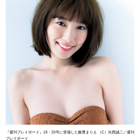
『週刊プレイボーイ』19・20号に登場した飯豊まりえ （C）矢西誠二／週刊
プレイボーイ