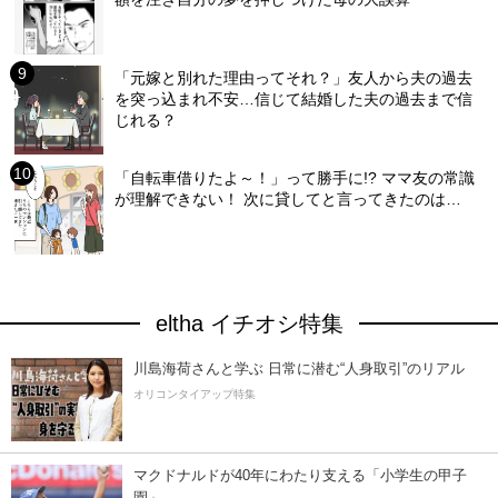
「元嫁と別れた理由ってそれ？」友人から夫の過去
を突っ込まれ不安…信じて結婚した夫の過去まで信
じれる？
「自転車借りたよ～！」って勝手に!? ママ友の常識
が理解できない！ 次に貸してと言ってきたのは…
eltha イチオシ特集
川島海荷さんと学ぶ 日常に潜む“人身取引”のリアル
オリコンタイアップ特集
マクドナルドが40年にわたり支える「小学生の甲子
園」