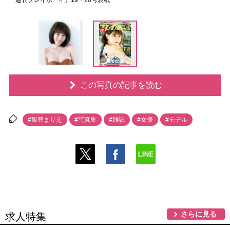
『週刊プレイボーイ』19・20号表紙
この写真の記事を読む
#飯豊まりえ
#写真集
#雑誌
#女優
#モデル
さらに見る
求人特集