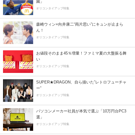
園」
オリコンタイアップ特集
森崎ウィン×向井康二“両片思い”にキュンが止まら
ん！
オリコンタイアップ特集
お値段そのまま45％増量！ファミマ夏の大盤振る舞
い
オリコンタイアップ特集
SUPER★DRAGON、自ら描いた”レトロフューチャ
ー”
オリコンタイアップ特集
パソコンメーカー社員が本気で選ぶ「10万円台PC3
選」
オリコンタイアップ特集