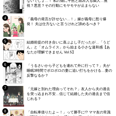
ないでしょ…！ 私の畑に平然と踏み入る隣人…無
視？悪意？その行動にモヤモヤが止まらない
「義母の発言が許せない…！」嫁が義母に怒り爆
発！ 夫は仕方ないと言うけれど諦めるべき？
結婚前提の付き合いに喜ぶよし子だったが…「うど
ん」と「オムライス」から始まる小さな違和感【あ
なたが理解できません Vol.5】
「うるさいから子どもを連れて外に行って？」夫が
睡眠3時間でボロボロの妻に追い打ちをかける…妻の
反撃なるか？
「元嫁と別れた理由ってそれ？」友人から夫の過去
を突っ込まれ不安…信じて結婚した夫の過去まで信
じれる？
「自転車借りたよ～！」って勝手に!? ママ友の常識