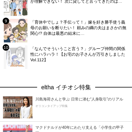
が理解できない！ 次に貸してと言ってきたのは…
「育休中でしょ？手伝って！」嫁を好き勝手使う義
母のお願いを断りたい！ 頼みの綱の夫はまさかの無
関心!? 自体は最悪の結末に…
「なんでそういうこと言う？」グループ仲間の関係
性にハラハラ！【お宅のお子さんが万引きしました
Vol.112】
eltha イチオシ特集
川島海荷さんと学ぶ 日常に潜む“人身取引”のリアル
オリコンタイアップ特集
マクドナルドが40年にわたり支える「小学生の甲子