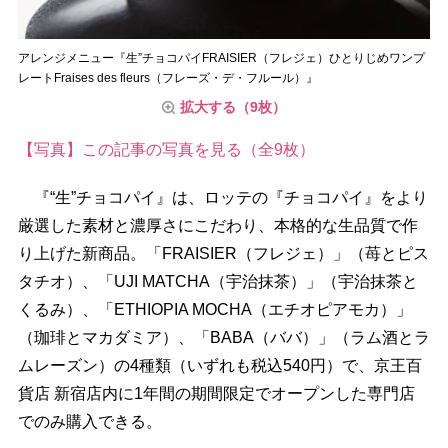
アレンジメニュー『生”チョコパイFRAISIER（フレジェ）ひとりじめワンプ
レートFraises des fleurs（フレーズ・デ・フルール）』
拡大する（9枚）
【写真】この記事の写真を見る（全9枚）
『“生”チョコパイ』は、ロッテの『チョコパイ』をより
厳選した素材と濃厚さにこだわり、本格的な生品質で作
り上げた新商品。「FRAISIER（フレジェ）」（苺とピス
タチオ）、「UJI MATCHA（宇治抹茶）」（宇治抹茶と
くるみ）、「ETHIOPIA MOCHA（エチオピアモカ）」
（珈琲とマカダミア）、「BABA（ババ）」（ラム酒とラ
ムレーズン）の4種類（いずれも税込540円）で、京王百
貨店 新宿店内に1年間の期間限定でオープンした専門店
でのみ購入できる。