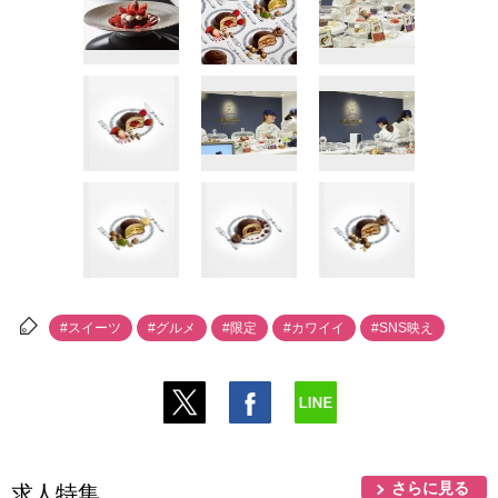
#スイーツ
#グルメ
#限定
#カワイイ
#SNS映え
さらに見る
求人特集