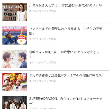
川島海荷さんと学ぶ 日常に潜む“人身取引”のリアル
オリコンタイアップ特集
マクドナルドが40年にわたり支える「小学生の甲子
園」
オリコンタイアップ特集
森崎ウィン×向井康二“両片思い”にキュンが止まら
ん！
オリコンタイアップ特集
デカすぎ都市伝説発生!?ファミマ45％増量作戦再来
オリコンタイアップ特集
SUPER★DRAGON、自ら描いた”レトロフューチャ
ー”