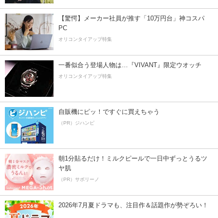
【驚愕】メーカー社員が推す「10万円台」神コスパ
PC
オリコンタイアップ特集
一番似合う登場人物は…『VIVANT』限定ウオッチ
オリコンタイアップ特集
自販機にピッ！ですぐに買えちゃう
（PR）ジハンピ
朝1分貼るだけ！ミルクピールで一日中ずっとうるツ
ヤ肌
（PR）サボリーノ
2026年7月夏ドラマも、注目作＆話題作が勢ぞろい！