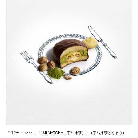
『“生”チョコパイ』「UJI MATCHA（宇治抹茶）」（宇治抹茶とくるみ）