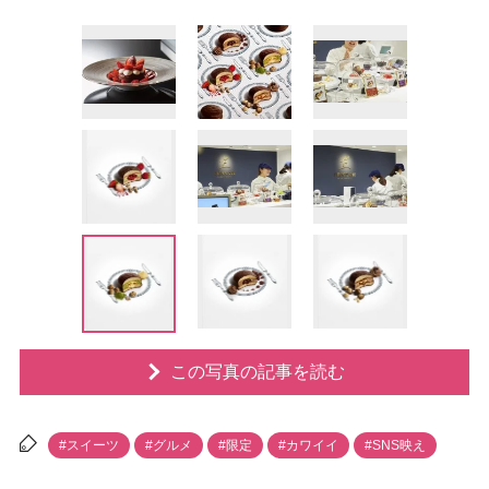
この写真の記事を読む
#スイーツ
#グルメ
#限定
#カワイイ
#SNS映え