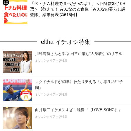
「ベトナム料理で食べたいのは？」＜回答数38,109
票＞【教えて！ みんなの衣食住「みんなの暮らし調
査隊」結果発表 第615回】
eltha イチオシ特集
川島海荷さんと学ぶ 日常に潜む“人身取引”のリアル
オリコンタイアップ特集
マクドナルドが40年にわたり支える「小学生の甲子
園」
オリコンタイアップ特集
向井康二イケメンすぎ！純愛『（LOVE SONG）』
オリコンタイアップ特集