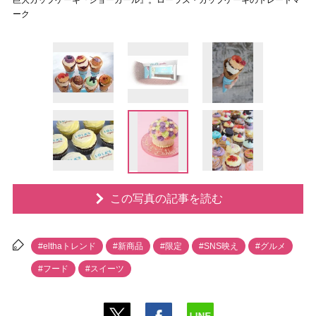
巨大カップケーキ『ショーガール』。ローラズ・カップケーキのトレードマ
ーク
この写真の記事を読む
#elthaトレンド
#新商品
#限定
#SNS映え
#グルメ
#フード
#スイーツ