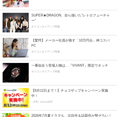
SUPER★DRAGON、自ら描いた”レトロフューチャ
ー”
オリコンタイアップ特集
【驚愕】メーカー社員が推す「10万円台」神コスパ
PC
オリコンタイアップ特集
一番似合う登場人物は…『VIVANT』限定ウオッチ
オリコンタイアップ特集
【8月12日まで！】チョコザップキャンペーン実施
中！
（PR）chocoZAP
2026年7月夏ドラマも、注目作＆話題作が勢ぞろい！