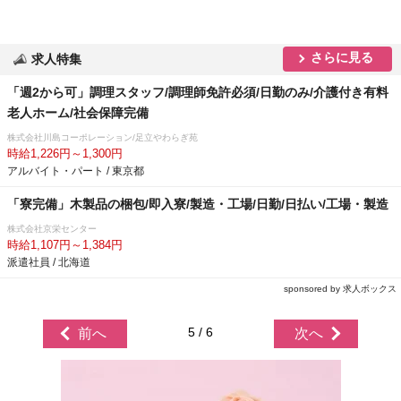
さらに見る
求人特集
「週2から可」調理スタッフ/調理師免許必須/日勤のみ/介護付き有料
老人ホーム/社会保障完備
株式会社川島コーポレーション/足立やわらぎ苑
時給1,226円～1,300円
アルバイト・パート / 東京都
「寮完備」木製品の梱包/即入寮/製造・工場/日勤/日払い/工場・製造
株式会社京栄センター
時給1,107円～1,384円
派遣社員 / 北海道
sponsored by 求人ボックス
5 / 6
前へ
次へ