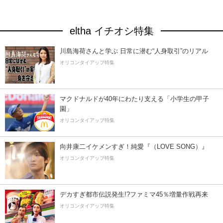
eltha イチオシ特集
川島海荷さんと学ぶ 日常に潜む“人身取引”のリアル
オリコンタイアップ特集
マクドナルドが40年にわたり支える「小学生の甲子
園」
オリコンタイアップ特集
向井康二イケメンすぎ！純愛『（LOVE SONG）』
オリコンタイアップ特集
デカすぎ都市伝説発生!?ファミマ45％増量作戦再来
オリコンタイアップ特集