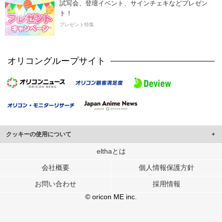
試写会、登壇イベント、サインチェキなどプレゼン
ト！
プレゼント特集
オリコングループサイト
クッキーの使用について
このサイトでは Cookie を使用して、ユーザーに合わせたコンテンツや広告の
elthaとは
表示、ソーシャル メディア機能の提供、広告の表示回数やクリック数の測定を
会社概要
個人情報保護方針
行っています。
また、ユーザーによるサイトの利用状況についても情報を収集し、ソーシャル
お問い合わせ
採用情報
メディアや広告配信、データ解析の各パートナーに提供しています。
各パートナーは、この情報とユーザーが各パートナーに提供した他の情報や、
© oricon ME inc.
ユーザーが各パートナーのサービスを使用したときに収集した他の情報を組み
合わせて使用することがあります。