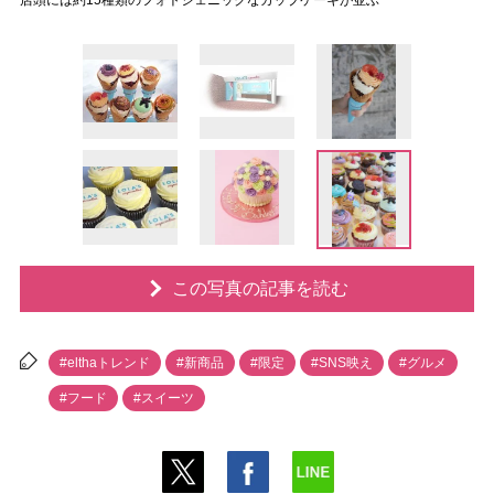
店頭には約15種類のフォトジェニックなカップケーキが並ぶ
この写真の記事を読む
#elthaトレンド
#新商品
#限定
#SNS映え
#グルメ
#フード
#スイーツ