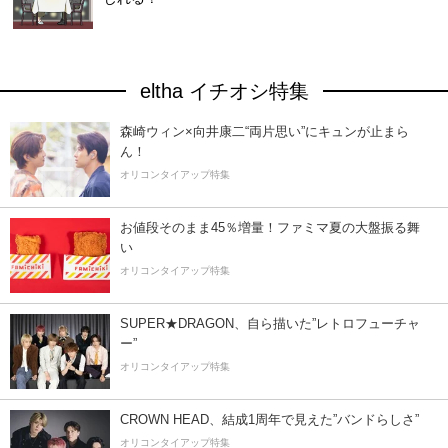
eltha イチオシ特集
森崎ウィン×向井康二“両片思い”にキュンが止まら
ん！
オリコンタイアップ特集
お値段そのまま45％増量！ファミマ夏の大盤振る舞
い
オリコンタイアップ特集
SUPER★DRAGON、自ら描いた”レトロフューチャ
ー”
オリコンタイアップ特集
CROWN HEAD、結成1周年で見えた”バンドらしさ”
オリコンタイアップ特集