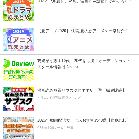
2026年7月夏ドラマも、注目作＆話題作が勢ぞろい！
【夏アニメ2026】7月期夏の新アニメを一挙紹介！
芸能界を志す10代～20代を応援！オーディション・
スクール情報はDeview
漫画読み放題サブスクおすすめ11選【徹底比較】
オリコン顧客満足度ランキング
2026年動画配信サービスおすすめ40選【徹底比較】
CS動画配信サービス20選