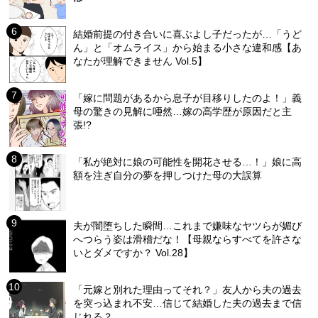
結婚前提の付き合いに喜ぶよし子だったが…「うど
ん」と「オムライス」から始まる小さな違和感【あ
なたが理解できません Vol.5】
「嫁に問題があるから息子が目移りしたのよ！」義
母の驚きの見解に唖然…嫁の高学歴が原因だと主
張!?
「私が絶対に娘の可能性を開花させる…！」娘に高
額を注ぎ自分の夢を押しつけた母の大誤算
夫が闇堕ちした瞬間…これまで嫌味なヤツらが媚び
へつらう姿は滑稽だな！【母親ならすべてを許さな
いとダメですか？ Vol.28】
「元嫁と別れた理由ってそれ？」友人から夫の過去
を突っ込まれ不安…信じて結婚した夫の過去まで信
じれる？