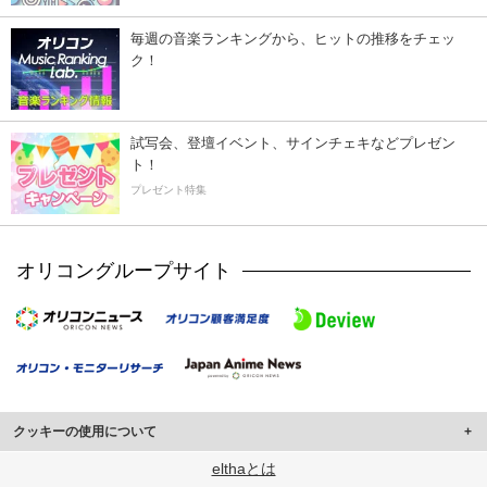
毎週の音楽ランキングから、ヒットの推移をチェッ
ク！
試写会、登壇イベント、サインチェキなどプレゼン
ト！
プレゼント特集
オリコングループサイト
クッキーの使用について
このサイトでは Cookie を使用して、ユーザーに合わせたコンテンツや広告の
elthaとは
表示、ソーシャル メディア機能の提供、広告の表示回数やクリック数の測定を