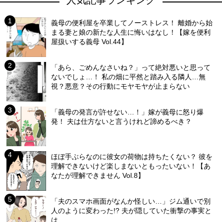
人気記事ランキング
義母の便利屋を卒業してノーストレス！ 離婚から始
まる妻と娘の新たな人生に悔いはなし！【嫁を便利
屋扱いする義母 Vol.44】
「あら、ごめんなさいね？」って絶対悪いと思って
ないでしょ…！ 私の畑に平然と踏み入る隣人…無
視？悪意？その行動にモヤモヤが止まらない
「義母の発言が許せない…！」嫁が義母に怒り爆
発！ 夫は仕方ないと言うけれど諦めるべき？
ほぼ手ぶらなのに彼女の荷物は持ちたくない？ 彼を
理解できないけど楽しまないともったいない！【あ
なたが理解できません Vol.8】
「夫のスマホ画面がなんか怪しい…」ジム通いで別
人のように変わった!? 夫が隠していた衝撃の事実と
は