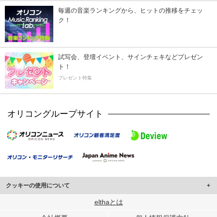
毎週の音楽ランキングから、ヒットの推移をチェッ
ク！
試写会、登壇イベント、サインチェキなどプレゼン
ト！
プレゼント特集
オリコングループサイト
クッキーの使用について
このサイトでは Cookie を使用して、ユーザーに合わせたコンテンツや広告の
elthaとは
表示、ソーシャル メディア機能の提供、広告の表示回数やクリック数の測定を