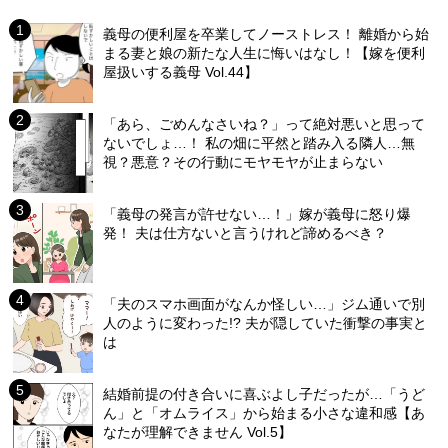
義母の便利屋を卒業してノーストレス！ 離婚から始
まる妻と娘の新たな人生に悔いはなし！【嫁を便利
屋扱いする義母 Vol.44】
「あら、ごめんなさいね？」って絶対悪いと思って
ないでしょ…！ 私の畑に平然と踏み入る隣人…無
視？悪意？その行動にモヤモヤが止まらない
「義母の発言が許せない…！」嫁が義母に怒り爆
発！ 夫は仕方ないと言うけれど諦めるべき？
「夫のスマホ画面がなんか怪しい…」ジム通いで別
人のように変わった!? 夫が隠していた衝撃の事実と
は
結婚前提の付き合いに喜ぶよし子だったが…「うど
ん」と「オムライス」から始まる小さな違和感【あ
なたが理解できません Vol.5】