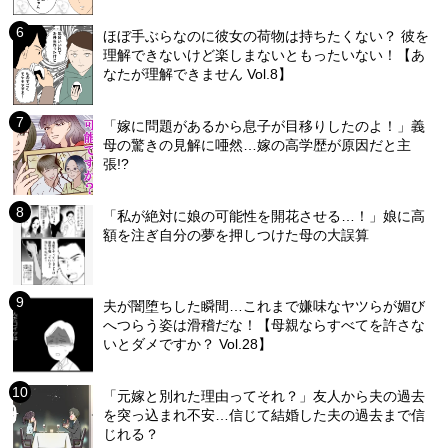
ほぼ手ぶらなのに彼女の荷物は持ちたくない？ 彼を
理解できないけど楽しまないともったいない！【あ
なたが理解できません Vol.8】
「嫁に問題があるから息子が目移りしたのよ！」義
母の驚きの見解に唖然…嫁の高学歴が原因だと主
張!?
「私が絶対に娘の可能性を開花させる…！」娘に高
額を注ぎ自分の夢を押しつけた母の大誤算
夫が闇堕ちした瞬間…これまで嫌味なヤツらが媚び
へつらう姿は滑稽だな！【母親ならすべてを許さな
いとダメですか？ Vol.28】
「元嫁と別れた理由ってそれ？」友人から夫の過去
を突っ込まれ不安…信じて結婚した夫の過去まで信
じれる？