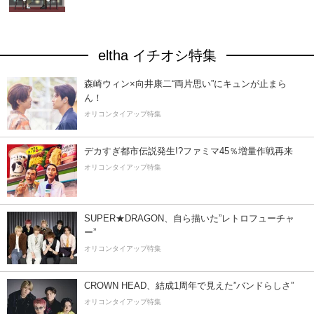
eltha イチオシ特集
森崎ウィン×向井康二“両片思い”にキュンが止まら
ん！
オリコンタイアップ特集
デカすぎ都市伝説発生!?ファミマ45％増量作戦再来
オリコンタイアップ特集
SUPER★DRAGON、自ら描いた”レトロフューチャ
ー”
オリコンタイアップ特集
CROWN HEAD、結成1周年で見えた”バンドらしさ”
オリコンタイアップ特集