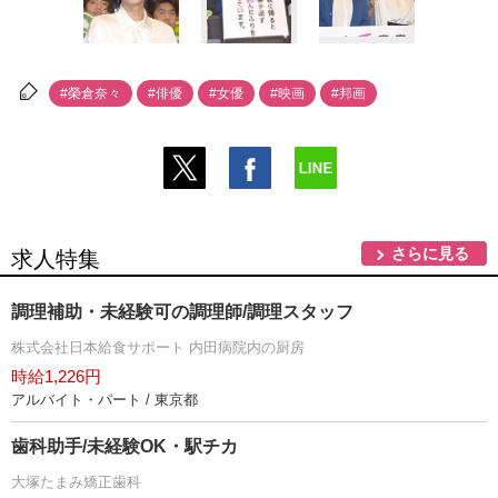
#榮倉奈々
#俳優
#女優
#映画
#邦画
さらに見る
求人特集
調理補助・未経験可の調理師/調理スタッフ
株式会社日本給食サポート 内田病院内の厨房
時給1,226円
アルバイト・パート / 東京都
歯科助手/未経験OK・駅チカ
大塚たまみ矯正歯科