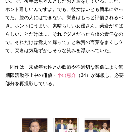
い。で、後半はちゃんとしたお芝居をしている。これ、
ホント難しいんですよ。でも、彼女はいとも簡単にやっ
てた。並の人にはできない。栄倉はもっと評価されるべ
き。ホントにうまい、素晴らしい女優さん。榮倉がすば
らしいことだけは…。それでダメだったら僕の責任なの
で。それだけは覚えて帰って」と称賛の言葉をまくし立
て、榮倉は気恥ずかしそうな笑みを浮かべていた。
同作は、未成年女性との飲酒や不適切な関係により無
期限活動停止中の俳優・
小出恵介
（34）が降板し、必要
部分を再撮影している。