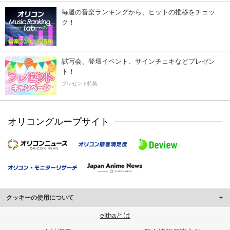
毎週の音楽ランキングから、ヒットの推移をチェッ
ク！
試写会、登壇イベント、サインチェキなどプレゼン
ト！
プレゼント特集
オリコングループサイト
クッキーの使用について
このサイトでは Cookie を使用して、ユーザーに合わせたコンテンツや広告の
elthaとは
表示、ソーシャル メディア機能の提供、広告の表示回数やクリック数の測定を