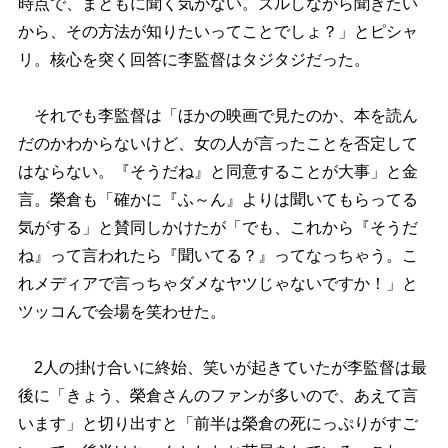
時点で、まともに聞く気がない。ズルしながら聞きたい
から、その方法が知りたいってことでしょ？」とピシャ
リ。核心を突く回答に李監督はタジタジだった。
それでも李監督は「ほかの映画で見たのか、本を読ん
だのかわからないけど、女の人が言ったことを否定して
はならない。『そうだね』と同意することが大事」と金
言。榮倉も「確かに『ふ～ん』よりは聞いてもらってる
気がする」と賛同しかけたが「でも、これから『そうだ
ね』って言われたら『聞いてる？』ってなっちゃう。こ
れメディアで言っちゃダメなヤツじゃないですか！」と
ツッコんで会場を笑わせた。
2人の掛け合いに終始、笑いが起きていたが李監督は最
後に「きょう、榮倉さんのファンが多いので、あえて言
います」と切り出すと「前半は榮倉の死にっぷりがすご