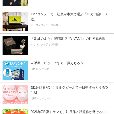
パソコンメーカー社員が本気で選ぶ「10万円台PC3
選」
オリコンタイアップ特集
「別班のよう」腕時計で『VIVANT』の世界観再現
オリコンタイアップ特集
自販機にピッ！ですぐに買えちゃう
（PR）ジハンピ
朝1分貼るだけ！ミルクピールで一日中ずっとうるツ
ヤ肌
（PR）サボリーノ
2026年7月夏ドラマも、注目作＆話題作が勢ぞろい！