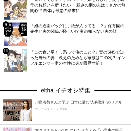
母のお願いを断りたい！ 頼みの綱の夫はまさかの無
関心!? 自体は最悪の結末に…
「娘の通園バッグに手紙が入ってる…？」保育園の
先生と夫の関係が怪しい!? 妻の知らない夫の顔
「この食い尽くし系って俺のこと!?」妻のSNSで知
った自分の姿…映えのためなら家族は二の次？ イン
フルエンサー妻の本性に夫が限界寸前！
eltha イチオシ特集
川島海荷さんと学ぶ 日常に潜む“人身取引”のリアル
オリコンタイアップ特集
マクドナルドが40年にわたり支える「小学生の甲子