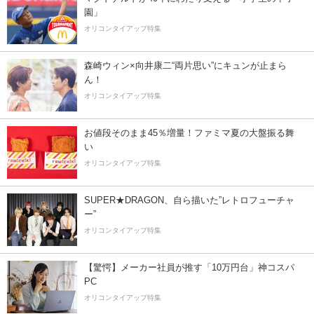
園」
オリコンタイアップ特集
森崎ウィン×向井康二“両片思い”にキュンが止まら
ん！
オリコンタイアップ特集
お値段そのまま45％増量！ファミマ夏の大盤振る舞
い
オリコンタイアップ特集
SUPER★DRAGON、自ら描いた”レトロフューチャ
ー”
オリコンタイアップ特集
【驚愕】メーカー社員が推す「10万円台」神コスパ
PC
オリコンタイアップ特集