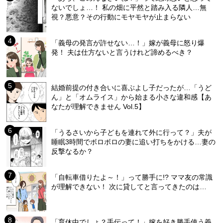
ないでしょ…！ 私の畑に平然と踏み入る隣人…無
視？悪意？その行動にモヤモヤが止まらない
「義母の発言が許せない…！」嫁が義母に怒り爆
発！ 夫は仕方ないと言うけれど諦めるべき？
結婚前提の付き合いに喜ぶよし子だったが…「うど
ん」と「オムライス」から始まる小さな違和感【あ
なたが理解できません Vol.5】
「うるさいから子どもを連れて外に行って？」夫が
睡眠3時間でボロボロの妻に追い打ちをかける…妻の
反撃なるか？
「自転車借りたよ～！」って勝手に!? ママ友の常識
が理解できない！ 次に貸してと言ってきたのは…
「育休中でしょ？手伝って！」嫁を好き勝手使う義