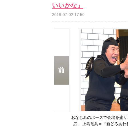
いいかな」
2018-07-02 17:50
おなじみのポーズで会場を盛り
広、 上島竜兵＝『新どろあわわpre