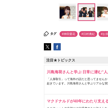
タグ
#神田愛花
#日村勇紀
#お
注目★トピックス
川島海荷さんと学ぶ 日常に潜む“人
「人身取引」って海外の話だと思ってませんか
起きています。川島海荷さんと学ぶリアルな実
マクドナルドが40年にわたり支え