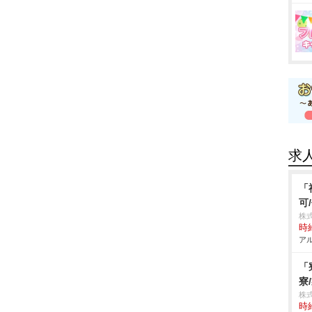
求
「
可
株式
時給
アル
「
寮
株
時給