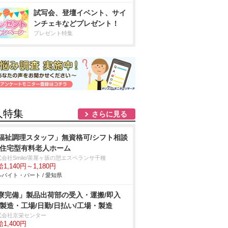
試写会、登壇イベント、サイ
ンチェキなどプレゼント！
プレゼント特集
人特集
さらに見る
福祉調理スタッフ」無資格可/シフト相談
/住宅型有料老人ホーム
会社Smile/茶屋ヶ坂の憩エスペランサ千種
1,140円～1,180円
バイト・パート / 愛知県
寮完備」製品出荷部の受入・運搬/即入
/製造・工場/日勤/日払い/工場・製造
式会社京栄センター
1,400円