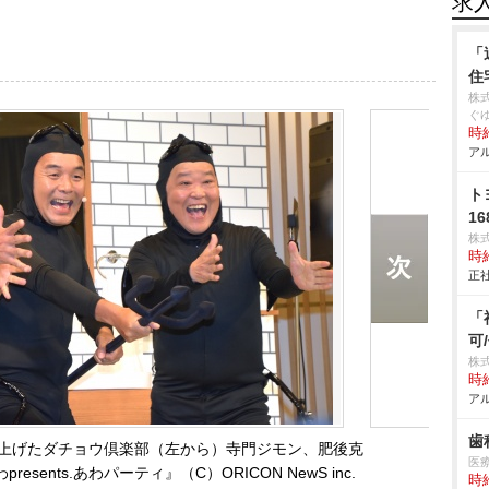
求
「
住
株
ぐ
時給
アル
ト
16
株
時給
正社
「
可
株式
時給
アル
歯
上げたダチョウ倶楽部（左から）寺門ジモン、肥後克
医
sents.あわパーティ』（C）ORICON NewS inc.
時給