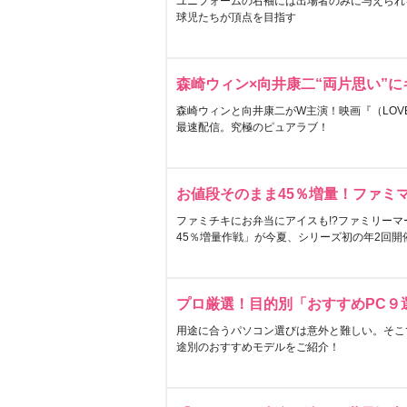
ユニフォームの右袖には出場者のみに与えられ
球児たちが頂点を目指す
森崎ウィン×向井康二“両片思い”
森崎ウィンと向井康二がW主演！映画『（LOVE S
最速配信。究極のピュアラブ！
お値段そのまま45％増量！ファミ
ファミチキにお弁当にアイスも!?ファミリーマ
45％増量作戦」が今夏、シリーズ初の年2回開
プロ厳選！目的別「おすすめPC９
用途に合うパソコン選びは意外と難しい。そこ
途別のおすすめモデルをご紹介！