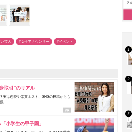
アル
笑い芸人
#女性アナウンサー
#イベント
身取引”のリアル
？実は恋愛や悪質ホスト、SNSの投稿からも
態。
る「小学生の甲子園」