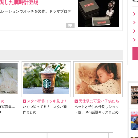
登
表現した腕時計登場
ラボレーションウオッチを製作。ドラマプロデ
とめ
スタバ新作イッキ見せ！
天使級に可愛い子供たち
猫写真集…
いくつ知ってる？ スタバ新
ペットと子供の仲良しショッ
リ
作まとめ
ト他、SNS話題キッズまとめ