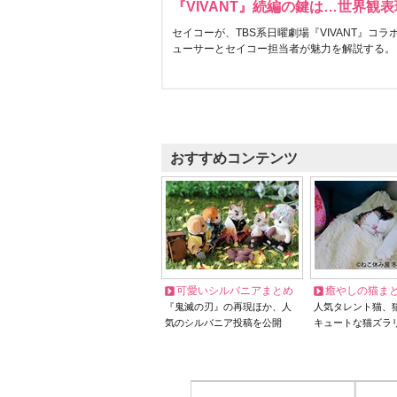
『VIVANT』続編の鍵は…世界観
セイコーが、TBS系日曜劇場『VIVANT』コ
ューサーとセイコー担当者が魅力を解説する。
おすすめコンテンツ
可愛いシルバニアまとめ
癒やしの猫ま
『鬼滅の刃』の再現ほか、人
人気タレント猫、
気のシルバニア投稿を公開
キュートな猫ズラ