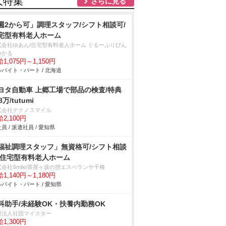
人特集
さらに見る
週2から可」調理スタッフ/シフト相談可/
宅型有料老人ホーム
式会社ゆあん/住宅型有料老人ホーム ぐるーぷりびん
ゆかる
1,075円～1,150円
バイト・パート / 北海道
ヨタ自動車 上郷工場で部品の検査/特典
8万/tutumi
式会社テクノスマイル
2,100円
員 / 派遣社員 / 愛知県
福祉調理スタッフ」無資格可/シフト相談
/住宅型有料老人ホーム
会社Smile/茶屋ヶ坂の憩エスペランサ千種
1,140円～1,180円
バイト・パート / 愛知県
科助手/未経験OK・扶養内勤務OK
療法人社団マイスター
1,300円