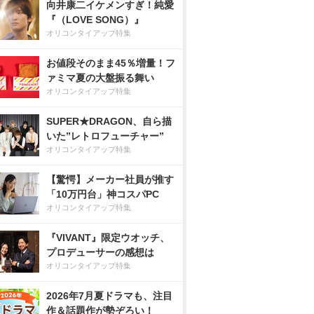
向井康二イケメンすぎ！純愛
『（LOVE SONG）』
オリコンタイアップ特集
お値段そのまま45％増量！フ
ァミマ夏の大盤振る舞い
オリコンタイアップ特集
SUPER★DRAGON、自ら描
いた”レトロフューチャー”
オリコンタイアップ特集
【驚愕】メーカー社員が推す
「10万円台」神コスパPC
オリコンタイアップ特集
『VIVANT』限定ウオッチ、
プロデューサーの感想は
オリコンタイアップ特集
2026年7月夏ドラマも、注目
作＆話題作が勢ぞろい！