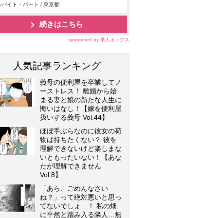
バイト・パート / 東京都
続きはこちら
sponsored by 求人ボックス
人気記事ランキング
義母の便利屋を卒業してノ
ーストレス！ 離婚から始
まる妻と娘の新たな人生に
悔いはなし！【嫁を便利屋
扱いする義母 Vol.44】
ほぼ手ぶらなのに彼女の荷
物は持ちたくない？ 彼を
理解できないけど楽しまな
いともったいない！【あな
たが理解できません
Vol.8】
「あら、ごめんなさい
ね？」って絶対悪いと思っ
てないでしょ…！ 私の畑
に平然と踏み入る隣人…無