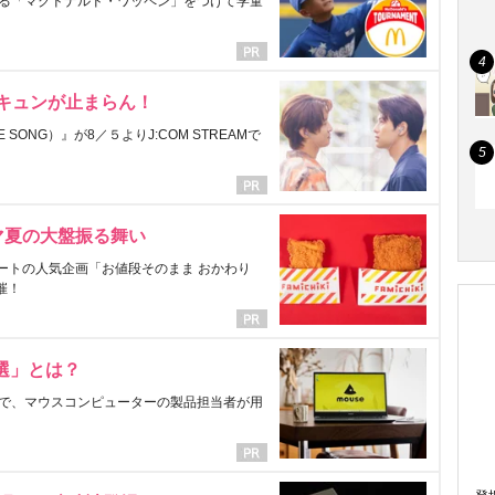
る「マクドナルド・ワッペン」をつけて学童
にキュンが止まらん！
ONG）』が8／５よりJ:COM STREAMで
マ夏の大盤振る舞い
ートの人気企画「お値段そのまま おかわり
催！
選」とは？
で、マウスコンピューターの製品担当者が用