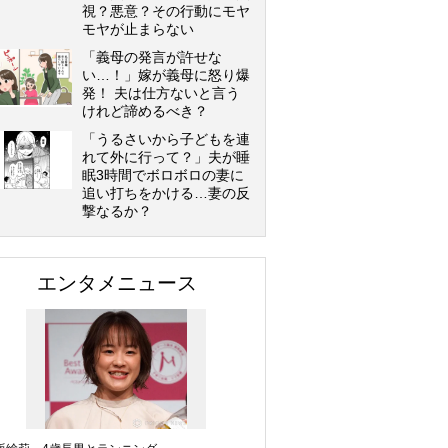
視？悪意？その行動にモヤ
モヤが止まらない
「義母の発言が許せな
い…！」嫁が義母に怒り爆
発！ 夫は仕方ないと言う
けれど諦めるべき？
「うるさいから子どもを連
れて外に行って？」夫が睡
眠3時間でボロボロの妻に
追い打ちをかける…妻の反
撃なるか？
エンタメニュース