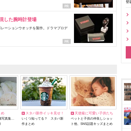
登
表現した腕時計登場
ラボレーションウオッチを製作。ドラマプロデ
とめ
スタバ新作イッキ見せ！
天使級に可愛い子供たち
猫写真集…
いくつ知ってる？ スタバ新
ペットと子供の仲良しショッ
リ
作まとめ
ト他、SNS話題キッズまとめ