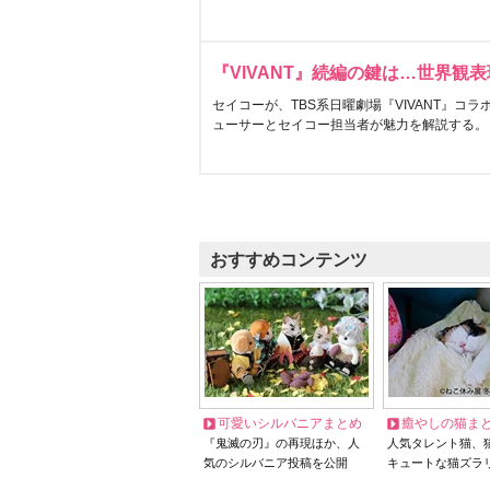
『VIVANT』続編の鍵は…世界観
セイコーが、TBS系日曜劇場『VIVANT』コ
ューサーとセイコー担当者が魅力を解説する。
おすすめコンテンツ
可愛いシルバニアまとめ
癒やしの猫ま
『鬼滅の刃』の再現ほか、人
人気タレント猫、
気のシルバニア投稿を公開
キュートな猫ズラ