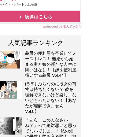
バイト・パート / 北海道
続きはこちら
sponsored by 求人ボックス
人気記事ランキング
義母の便利屋を卒業してノ
ーストレス！ 離婚から始
まる妻と娘の新たな人生に
悔いはなし！【嫁を便利屋
扱いする義母 Vol.44】
ほぼ手ぶらなのに彼女の荷
物は持ちたくない？ 彼を
理解できないけど楽しまな
いともったいない！【あな
たが理解できません
Vol.8】
「あら、ごめんなさい
ね？」って絶対悪いと思っ
てないでしょ…！ 私の畑
に平然と踏み入る隣人…無