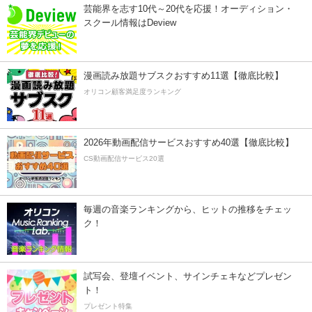
芸能界を志す10代～20代を応援！オーディション・
スクール情報はDeview
漫画読み放題サブスクおすすめ11選【徹底比較】
オリコン顧客満足度ランキング
2026年動画配信サービスおすすめ40選【徹底比較】
CS動画配信サービス20選
毎週の音楽ランキングから、ヒットの推移をチェッ
ク！
試写会、登壇イベント、サインチェキなどプレゼン
ト！
プレゼント特集