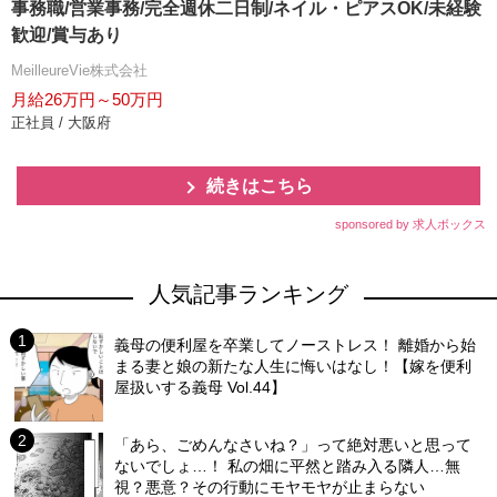
事務職/営業事務/完全週休二日制/ネイル・ピアスOK/未経験
歓迎/賞与あり
MeilleureVie株式会社
月給26万円～50万円
正社員 / 大阪府
続きはこちら
sponsored by 求人ボックス
人気記事ランキング
義母の便利屋を卒業してノーストレス！ 離婚から始
まる妻と娘の新たな人生に悔いはなし！【嫁を便利
屋扱いする義母 Vol.44】
「あら、ごめんなさいね？」って絶対悪いと思って
ないでしょ…！ 私の畑に平然と踏み入る隣人…無
視？悪意？その行動にモヤモヤが止まらない