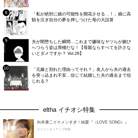
「私が絶対に娘の可能性を開花させる…！」娘に高
額を注ぎ自分の夢を押しつけた母の大誤算
夫が闇堕ちした瞬間…これまで嫌味なヤツらが媚び
へつらう姿は滑稽だな！【母親ならすべてを許さな
いとダメですか？ Vol.28】
「元嫁と別れた理由ってそれ？」友人から夫の過去
を突っ込まれ不安…信じて結婚した夫の過去まで信
じれる？
eltha イチオシ特集
向井康二イケメンすぎ！純愛『（LOVE SONG）』
オリコンタイアップ特集