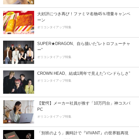
大好評につき再び！ファミマ名物45％増量キャンペ
ーン
オリコンタイアップ特集
SUPER★DRAGON、自ら描いた”レトロフューチャ
ー”
オリコンタイアップ特集
CROWN HEAD、結成1周年で見えた”バンドらしさ”
オリコンタイアップ特集
【驚愕】メーカー社員が推す「10万円台」神コスパ
PC
オリコンタイアップ特集
「別班のよう」腕時計で『VIVANT』の世界観再現