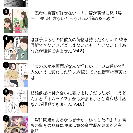
「義母の発言が許せない…！」嫁が義母に怒り爆
発！ 夫は仕方ないと言うけれど諦めるべき？
ほぼ手ぶらなのに彼女の荷物は持ちたくない？ 彼を
理解できないけど楽しまないともったいない！【あ
なたが理解できません Vol.8】
「夫のスマホ画面がなんか怪しい…」ジム通いで別
人のように変わった!? 夫が隠していた衝撃の事実と
は
結婚前提の付き合いに喜ぶよし子だったが…「うど
ん」と「オムライス」から始まる小さな違和感【あ
なたが理解できません Vol.5】
「嫁に問題があるから息子が目移りしたのよ！」義
母の驚きの見解に唖然…嫁の高学歴が原因だと主
張!?