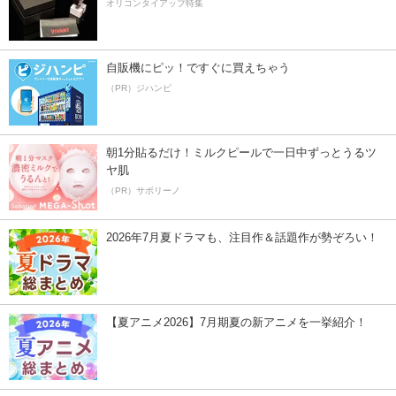
オリコンタイアップ特集
自販機にピッ！ですぐに買えちゃう
（PR）ジハンピ
朝1分貼るだけ！ミルクピールで一日中ずっとうるツ
ヤ肌
（PR）サボリーノ
2026年7月夏ドラマも、注目作＆話題作が勢ぞろい！
【夏アニメ2026】7月期夏の新アニメを一挙紹介！