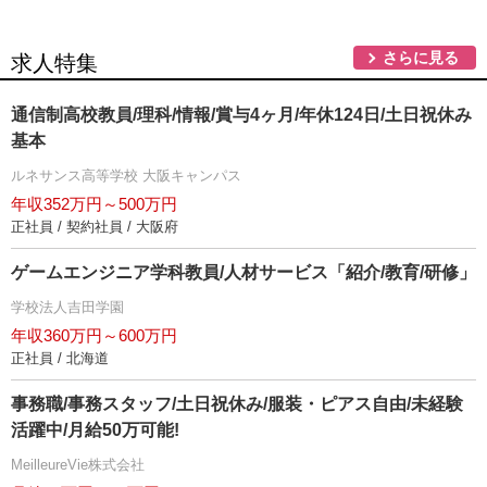
さらに見る
求人特集
通信制高校教員/理科/情報/賞与4ヶ月/年休124日/土日祝休み
基本
ルネサンス高等学校 大阪キャンパス
年収352万円～500万円
正社員 / 契約社員 / 大阪府
ゲームエンジニア学科教員/人材サービス「紹介/教育/研修」
学校法人吉田学園
年収360万円～600万円
正社員 / 北海道
事務職/事務スタッフ/土日祝休み/服装・ピアス自由/未経験
活躍中/月給50万可能!
MeilleureVie株式会社