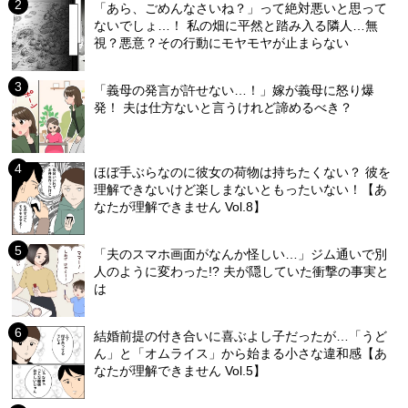
「あら、ごめんなさいね？」って絶対悪いと思って
ないでしょ…！ 私の畑に平然と踏み入る隣人…無
視？悪意？その行動にモヤモヤが止まらない
「義母の発言が許せない…！」嫁が義母に怒り爆
発！ 夫は仕方ないと言うけれど諦めるべき？
ほぼ手ぶらなのに彼女の荷物は持ちたくない？ 彼を
理解できないけど楽しまないともったいない！【あ
なたが理解できません Vol.8】
「夫のスマホ画面がなんか怪しい…」ジム通いで別
人のように変わった!? 夫が隠していた衝撃の事実と
は
結婚前提の付き合いに喜ぶよし子だったが…「うど
ん」と「オムライス」から始まる小さな違和感【あ
なたが理解できません Vol.5】