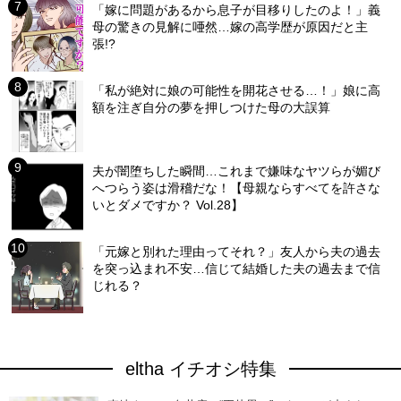
「嫁に問題があるから息子が目移りしたのよ！」義
母の驚きの見解に唖然…嫁の高学歴が原因だと主
張!?
「私が絶対に娘の可能性を開花させる…！」娘に高
額を注ぎ自分の夢を押しつけた母の大誤算
夫が闇堕ちした瞬間…これまで嫌味なヤツらが媚び
へつらう姿は滑稽だな！【母親ならすべてを許さな
いとダメですか？ Vol.28】
「元嫁と別れた理由ってそれ？」友人から夫の過去
を突っ込まれ不安…信じて結婚した夫の過去まで信
じれる？
eltha イチオシ特集