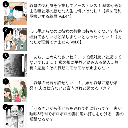
義母の便利屋を卒業してノーストレス！ 離婚から始
まる妻と娘の新たな人生に悔いはなし！【嫁を便利
屋扱いする義母 Vol.44】
ほぼ手ぶらなのに彼女の荷物は持ちたくない？ 彼を
理解できないけど楽しまないともったいない！【あ
なたが理解できません Vol.8】
「あら、ごめんなさいね？」って絶対悪いと思って
ないでしょ…！ 私の畑に平然と踏み入る隣人…無
視？悪意？その行動にモヤモヤが止まらない
「義母の発言が許せない…！」嫁が義母に怒り爆
発！ 夫は仕方ないと言うけれど諦めるべき？
「うるさいから子どもを連れて外に行って？」夫が
睡眠3時間でボロボロの妻に追い打ちをかける…妻の
反撃なるか？