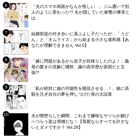
「夫のスマホ画面がなんか怪しい…」ジム通いで別
人のように変わった!? 夫が隠していた衝撃の事実と
は
結婚前提の付き合いに喜ぶよし子だったが…「うど
ん」と「オムライス」から始まる小さな違和感【あ
なたが理解できません Vol.5】
「嫁に問題があるから息子が目移りしたのよ！」義
母の驚きの見解に唖然…嫁の高学歴が原因だと主
張!?
「私が絶対に娘の可能性を開花させる…！」娘に高
額を注ぎ自分の夢を押しつけた母の大誤算
夫が闇堕ちした瞬間…これまで嫌味なヤツらが媚び
へつらう姿は滑稽だな！【母親ならすべてを許さな
いとダメですか？ Vol.28】