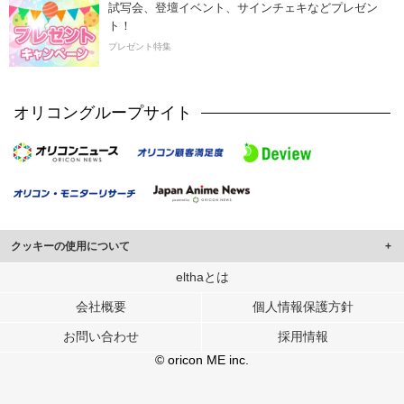
試写会、登壇イベント、サインチェキなどプレゼン
ト！
プレゼント特集
オリコングループサイト
クッキーの使用について
このサイトでは Cookie を使用して、ユーザーに合わせたコンテンツや広告の
elthaとは
表示、ソーシャル メディア機能の提供、広告の表示回数やクリック数の測定を
会社概要
個人情報保護方針
行っています。
また、ユーザーによるサイトの利用状況についても情報を収集し、ソーシャル
お問い合わせ
採用情報
メディアや広告配信、データ解析の各パートナーに提供しています。
各パートナーは、この情報とユーザーが各パートナーに提供した他の情報や、
© oricon ME inc.
ユーザーが各パートナーのサービスを使用したときに収集した他の情報を組み
合わせて使用することがあります。