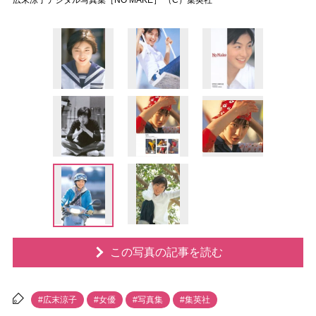
広末涼子デジタル写真集［NO MAKE］ （C）集英社
この写真の記事を読む
#広末涼子
#女優
#写真集
#集英社