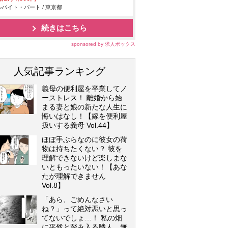
バイト・パート / 東京都
続きはこちら
sponsored by 求人ボックス
人気記事ランキング
義母の便利屋を卒業してノ
ーストレス！ 離婚から始
まる妻と娘の新たな人生に
悔いはなし！【嫁を便利屋
扱いする義母 Vol.44】
ほぼ手ぶらなのに彼女の荷
物は持ちたくない？ 彼を
理解できないけど楽しまな
いともったいない！【あな
たが理解できません
Vol.8】
「あら、ごめんなさい
ね？」って絶対悪いと思っ
てないでしょ…！ 私の畑
に平然と踏み入る隣人…無