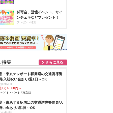
試写会、登壇イベント、サイ
ンチェキなどプレゼント！
プレゼント特集
人特集
さらに見る
勤・東京テレポート駅周辺の交通誘導警
員/入社祝い金あり/週1日～OK
式会社MSK
1万4,500円～
バイト・パート / 東京都
勤・東あずま駅周辺の交通誘導警備員/入
祝い金あり/週1日～OK
式会社MSK