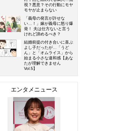
視？悪意？その行動にモヤ
モヤが止まらない
「義母の発言が許せな
い…！」嫁が義母に怒り爆
発！ 夫は仕方ないと言う
けれど諦めるべき？
結婚前提の付き合いに喜ぶ
よし子だったが…「うど
ん」と「オムライス」から
始まる小さな違和感【あな
たが理解できません
Vol.5】
エンタメニュース