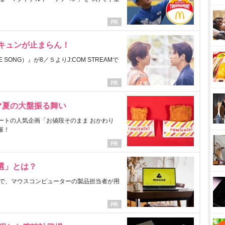
にキュンが止まらん！
ONG）』が8／５よりJ:COM STREAMで
マ夏の大盤振る舞い
ートの人気企画「お値段そのまま おかわり
催！
選」とは？
で、マウスコンピューターの製品担当者が用