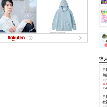
求
日
備
株
日給
アル
日
社
株