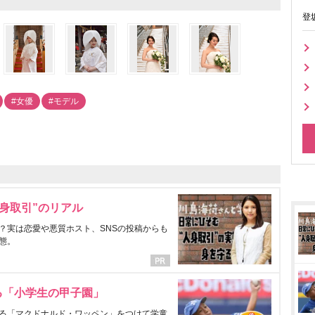
登
#女優
#モデル
身取引”のリアル
？実は恋愛や悪質ホスト、SNSの投稿からも
態。
る「小学生の甲子園」
る「マクドナルド・ワッペン」をつけて学童