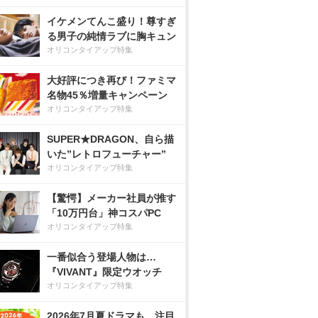
イケメンてんこ盛り！尊すぎ
る男子の純情ラブに胸キュン
オリコンタイアップ特集
大好評につき再び！ファミマ
名物45％増量キャンペーン
オリコンタイアップ特集
SUPER★DRAGON、自ら描
いた”レトロフューチャー”
オリコンタイアップ特集
【驚愕】メーカー社員が推す
「10万円台」神コスパPC
オリコンタイアップ特集
一番似合う登場人物は…
『VIVANT』限定ウオッチ
オリコンタイアップ特集
2026年7月夏ドラマも、注目