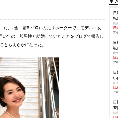
求
日
祝
株
（月～金 前8：00）の元リポーターで、モデル・女
日給
アル
に同い年の一般男性と結婚していたことをブログで報告し
日
ることも明らかになった。
祝
株
日給
アル
日
い
株
日給
アル
日
警
株
日給