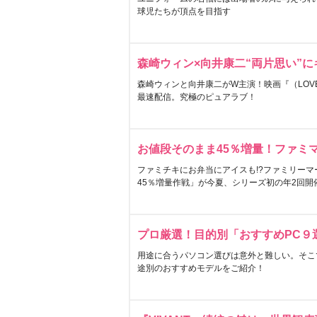
球児たちが頂点を目指す
森崎ウィン×向井康二“両片思い”
森崎ウィンと向井康二がW主演！映画『（LOVE S
最速配信。究極のピュアラブ！
お値段そのまま45％増量！ファミ
ファミチキにお弁当にアイスも!?ファミリーマ
45％増量作戦」が今夏、シリーズ初の年2回開
プロ厳選！目的別「おすすめPC９
用途に合うパソコン選びは意外と難しい。そこ
途別のおすすめモデルをご紹介！