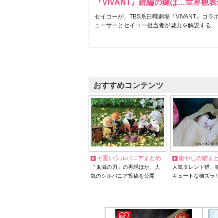
『VIVANT』続編の鍵は…世界観
セイコーが、TBS系日曜劇場『VIVANT』コ
ューサーとセイコー担当者が魅力を解説する。
おすすめコンテンツ
可愛いシルバニアまとめ
癒やしの猫ま
『鬼滅の刃』の再現ほか、人
人気タレント猫、
気のシルバニア投稿を公開
キュートな猫ズラ