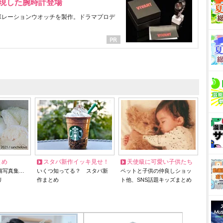
表現した腕時計登場
ラボレーションウオッチを製作。ドラマプロデ
とめ
スタバ新作イッキ見せ！
天使級に可愛い子供たち
猫写真集…
いくつ知ってる？ スタバ新
ペットと子供の仲良しショッ
リ
作まとめ
ト他、SNS話題キッズまとめ