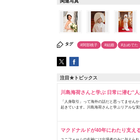
関連写真
タグ
#阿部桃子
#結婚
#おめでた
注目★トピックス
川島海荷さんと学ぶ 日常に潜む“人
「人身取引」って海外の話だと思ってませんか
起きています。川島海荷さんと学ぶリアルな実
マクドナルドが40年にわたり支え
ユニフォームの右袖には出場者のみに与えられ